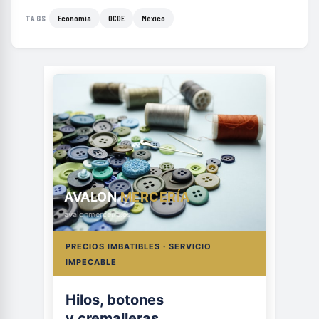
Economía
OCDE
México
TAGS
AVALON
MERCERÍA
avalonmerceria.es
PRECIOS IMBATIBLES · SERVICIO
IMPECABLE
Hilos, botones
y cremalleras