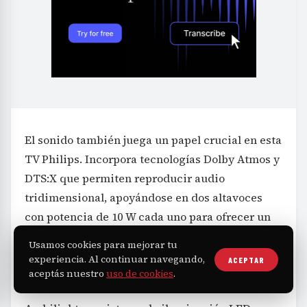
El sonido también juega un papel crucial en esta
TV Philips. Incorpora tecnologías Dolby Atmos y
DTS:X que permiten reproducir audio
tridimensional, apoyándose en dos altavoces
con potencia de 10 W cada uno para ofrecer un
sonido dinámico y envolvente sin necesidad de
Usamos cookies para mejorar tu
equipos adicionales.
experiencia. Al continuar navegando,
ACEPTAR
aceptás nuestro
uso de cookies
.
Otro elemento diferencial de este modelo es