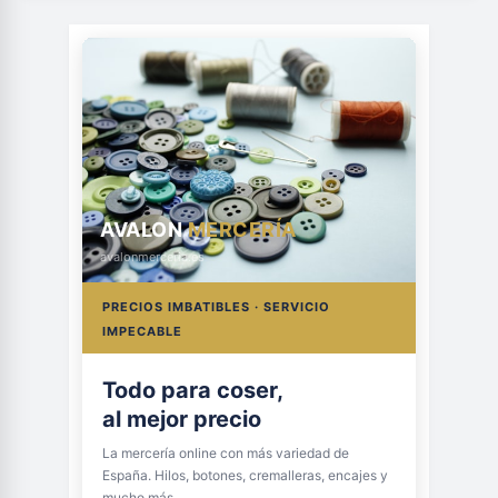
AVALON
MERCERÍA
avalonmerceria.es
PRECIOS IMBATIBLES · SERVICIO
IMPECABLE
Todo para coser,
al mejor precio
La mercería online con más variedad de
España. Hilos, botones, cremalleras, encajes y
mucho más.