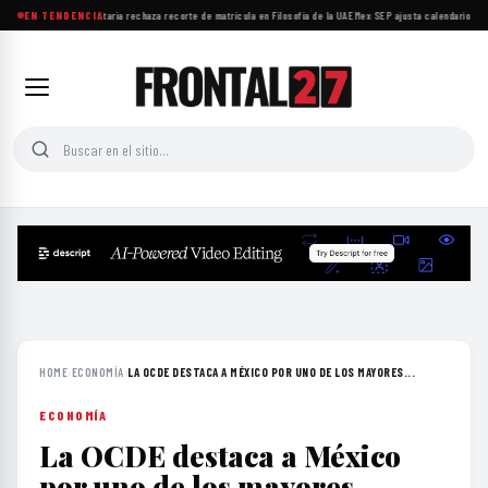
Comunidad universitaria rechaza recorte de matrícula en Filosofía de la UAEMex
EN TENDENCIA
·
SEP ajusta calendario esc
HOME
›
ECONOMÍA
›
LA OCDE DESTACA A MÉXICO POR UNO DE LOS MAYORES...
ECONOMÍA
La OCDE destaca a México
por uno de los mayores