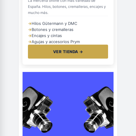
La mercería online con más variedad de
España. Hilos, botones, cremalleras, encajes y
mucho más.
→
Hilos Gütermann y DMC
→
Botones y cremalleras
→
Encajes y cintas
→
Agujas y accesorios Prym
VER TIENDA →