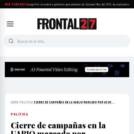
Renán Sánchez entrega kits escolares gratuitos para alumnos de Cozumel
EN TENDENCIA
·
Más del 70% de aspirantes a la 
HOME
›
POLÍTICA
›
CIERRE DE CAMPAÑAS EN LA UABJO MARCADO POR ACUS...
POLÍTICA
Cierre de campañas en la
UABJO marcado por