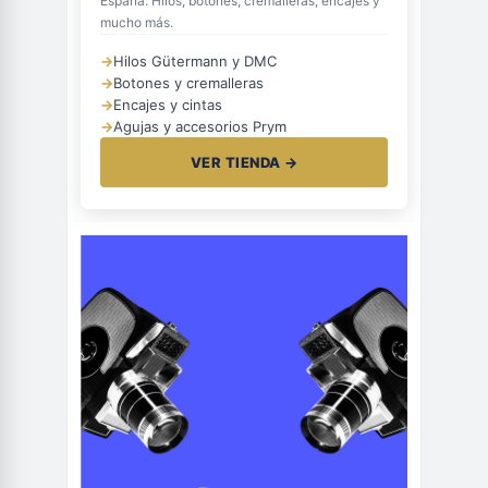
España. Hilos, botones, cremalleras, encajes y
mucho más.
→
Hilos Gütermann y DMC
→
Botones y cremalleras
→
Encajes y cintas
→
Agujas y accesorios Prym
VER TIENDA →