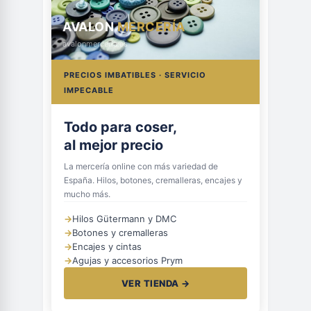
AVALON
MERCERÍA
avalonmerceria.es
PRECIOS IMBATIBLES · SERVICIO
IMPECABLE
Todo para coser,
al mejor precio
La mercería online con más variedad de
España. Hilos, botones, cremalleras, encajes y
mucho más.
→
Hilos Gütermann y DMC
→
Botones y cremalleras
→
Encajes y cintas
→
Agujas y accesorios Prym
VER TIENDA →