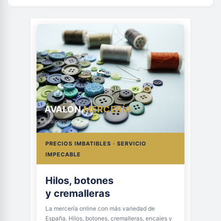
AVALON
MERCERÍA
avalonmerceria.es
PRECIOS IMBATIBLES · SERVICIO
IMPECABLE
Hilos, botones
y cremalleras
La mercería online con más variedad de
España. Hilos, botones, cremalleras, encajes y