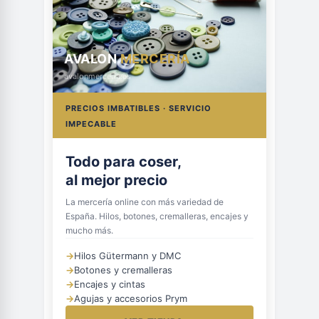
AVALON
MERCERÍA
avalonmerceria.es
PRECIOS IMBATIBLES · SERVICIO
IMPECABLE
Todo para coser,
al mejor precio
La mercería online con más variedad de
España. Hilos, botones, cremalleras, encajes y
mucho más.
→
Hilos Gütermann y DMC
→
Botones y cremalleras
→
Encajes y cintas
→
Agujas y accesorios Prym