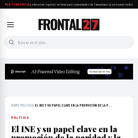
UAT amplía acceso a educación superior en línea para comunidades de Tamaulipas
EN TENDENCIA
·
La artesanía tradicional 
HOME
›
POLÍTICA
›
EL INE Y SU PAPEL CLAVE EN LA PROMOCIÓN DE LA P...
POLÍTICA
El INE y su papel clave en la
promoción de la paridad y la