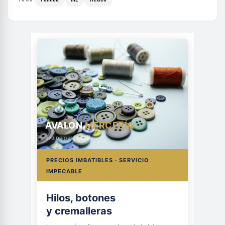
AVALON
MERCERÍA
avalonmerceria.es
PRECIOS IMBATIBLES · SERVICIO
IMPECABLE
Hilos, botones
y cremalleras