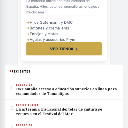
La mercería online con más variedad de
España. Hilos, botones, cremalleras, encajes y
mucho más.
→
Hilos Gütermann y DMC
→
Botones y cremalleras
→
Encajes y cintas
→
Agujas y accesorios Prym
VER TIENDA →
RECIENTES
1
EDUCACIÓN
UAT amplía acceso a educación superior en línea para
comunidades de Tamaulipas
2
ESTILO DE VIDA
La artesanía tradicional del telar de cintura se
renueva en el Festival del Mar
3
EDUCACIÓN