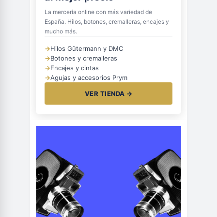
La mercería online con más variedad de
España. Hilos, botones, cremalleras, encajes y
mucho más.
→
Hilos Gütermann y DMC
→
Botones y cremalleras
→
Encajes y cintas
→
Agujas y accesorios Prym
VER TIENDA →