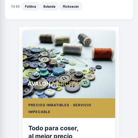
Política
Butanda
Michoacán
TAGS
AVALON
MERCERÍA
avalonmerceria.es
PRECIOS IMBATIBLES · SERVICIO
IMPECABLE
Todo para coser,
al mejor precio