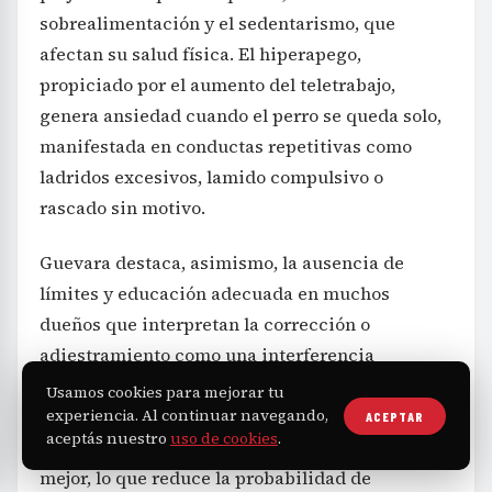
sobrealimentación y el sedentarismo, que
afectan su salud física. El hiperapego,
propiciado por el aumento del teletrabajo,
genera ansiedad cuando el perro se queda solo,
manifestada en conductas repetitivas como
ladridos excesivos, lamido compulsivo o
rascado sin motivo.
Guevara destaca, asimismo, la ausencia de
límites y educación adecuada en muchos
dueños que interpretan la corrección o
adiestramiento como una interferencia
inadecuada en la expresión natural del animal.
Usamos cookies para mejorar tu
Sin embargo, un perro bien educado puede
experiencia. Al continuar navegando,
ACEPTAR
aceptás nuestro
uso de cookies
.
tener más libertad, hacer ejercicio y socializar
mejor, lo que reduce la probabilidad de