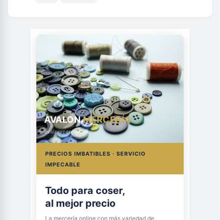
AVALON
MERCERÍA
avalonmerceria.es
PRECIOS IMBATIBLES · SERVICIO
IMPECABLE
Todo para coser,
al mejor precio
La mercería online con más variedad de