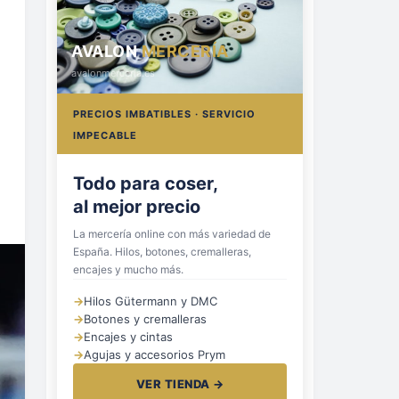
AVALON
MERCERÍA
avalonmerceria.es
PRECIOS IMBATIBLES · SERVICIO
IMPECABLE
Hilos, botones
y cremalleras
La mercería online con más variedad de
España. Hilos, botones, cremalleras,
encajes y mucho más.
→
Hilos Gütermann y DMC
→
Botones y cremalleras
→
Encajes y cintas
→
Agujas y accesorios Prym
VER TIENDA →