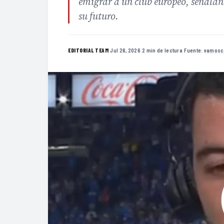
emigrar a un club europeo, señala
su futuro.
·
Jul 26, 2026
·
2 min de lectura
·
Fuente:
vamosc
EDITORIAL TEAM