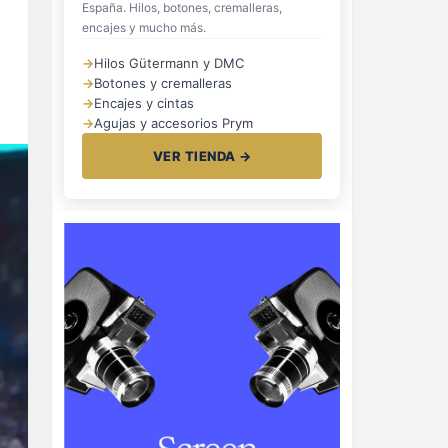
España. Hilos, botones, cremalleras,
encajes y mucho más.
→
Hilos Gütermann y DMC
→
Botones y cremalleras
→
Encajes y cintas
→
Agujas y accesorios Prym
VER TIENDA →