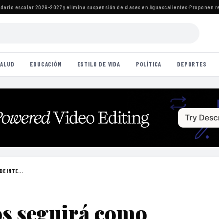
io escolar 2026-2027 y elimina suspensión de clases en Aguascalientes
·
Proponen reform
ALUD
EDUCACIÓN
ESTILO DE VIDA
POLÍTICA
DEPORTES
E INTE...
s seguirá como