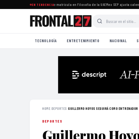
versitaria rechaza recorte de matrícula en Filosofía de la UAEMex
·
SEP ajusta calendar
EN TENDENCIA
TECNOLOGÍA
ENTRETENIMIENTO
NACIONAL
S
HOME
›
DEPORTES
›
GUILLERMO HOYOS SEGUIRÁ COMO ENTRENADOR D
DEPORTES
Guillermo Hoyo