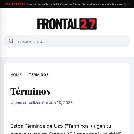
EN TENDENCIA
Más de mil personas del sur de la ciudad dialogan con César Jáuregui sobre necesidades comunitarias
·
HOME
›
TÉRMINOS
Términos
Última actualización: Jun 16, 2026
Estos Términos de Uso ("Términos") rigen tu