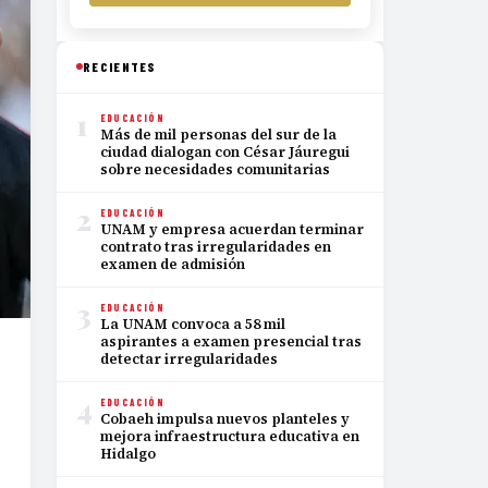
RECIENTES
1
EDUCACIÓN
Más de mil personas del sur de la
ciudad dialogan con César Jáuregui
sobre necesidades comunitarias
2
EDUCACIÓN
UNAM y empresa acuerdan terminar
contrato tras irregularidades en
examen de admisión
3
EDUCACIÓN
La UNAM convoca a 58 mil
aspirantes a examen presencial tras
detectar irregularidades
4
EDUCACIÓN
Cobaeh impulsa nuevos planteles y
mejora infraestructura educativa en
Hidalgo