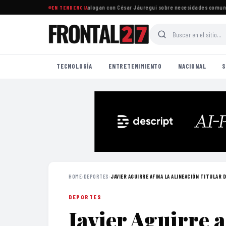
ersonas del sur de la ciudad dialogan con César Jáuregui sobre necesidades comunitar
EN TENDENCIA
TECNOLOGÍA
ENTRETENIMIENTO
NACIONAL
S
HOME
›
DEPORTES
›
JAVIER AGUIRRE AFINA LA ALINEACIÓN TITULAR D
DEPORTES
Javier Aguirre a