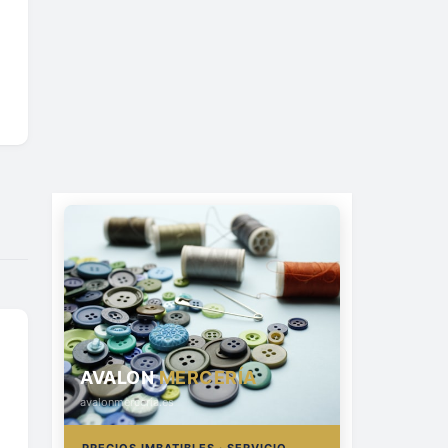
AVALON
MERCERÍA
avalonmerceria.es