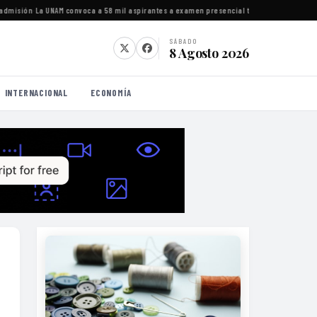
isión
·
La UNAM convoca a 58 mil aspirantes a examen presencial tras detectar irregular
SÁBADO
8 Agosto 2026
INTERNACIONAL
ECONOMÍA