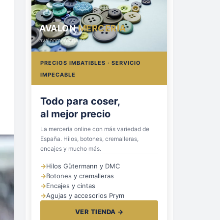
AVALON
MERCERÍA
avalonmerceria.es
PRECIOS IMBATIBLES · SERVICIO
IMPECABLE
Hilos, botones
y cremalleras
La mercería online con más variedad de
España. Hilos, botones, cremalleras,
encajes y mucho más.
→
Hilos Gütermann y DMC
→
Botones y cremalleras
→
Encajes y cintas
→
Agujas y accesorios Prym
VER TIENDA →