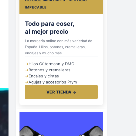
PRECIOS IMBATIBLES · SERVICIO
IMPECABLE
Todo para coser,
al mejor precio
La mercería online con más variedad de
España. Hilos, botones, cremalleras,
encajes y mucho más.
→
Hilos Gütermann y DMC
→
Botones y cremalleras
→
Encajes y cintas
→
Agujas y accesorios Prym
VER TIENDA →