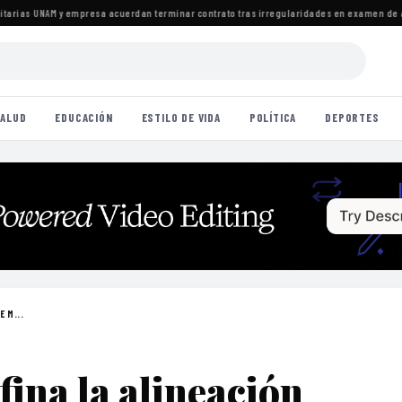
ias
·
UNAM y empresa acuerdan terminar contrato tras irregularidades en examen de adm
ALUD
EDUCACIÓN
ESTILO DE VIDA
POLÍTICA
DEPORTES
E M...
fina la alineación