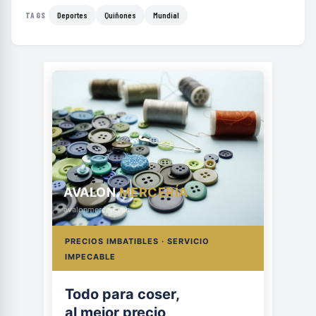
Deportes
Quiñones
Mundial
TAGS
AVALON
MERCERÍA
avalonmerceria.es
PRECIOS IMBATIBLES · SERVICIO
IMPECABLE
Hilos, botones
y cremalleras