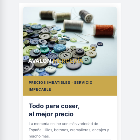
AVALON
MERCERÍA
avalonmerceria.es
PRECIOS IMBATIBLES · SERVICIO
IMPECABLE
Todo para coser,
al mejor precio
La mercería online con más variedad de
España. Hilos, botones, cremalleras, encajes y
mucho más.