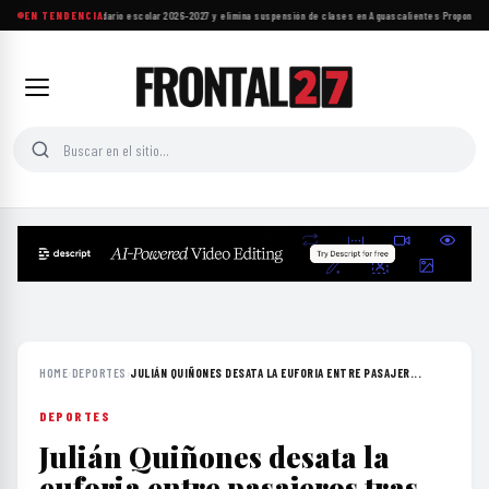
SEP ajusta calendario escolar 2026-2027 y elimina suspensión de clases en Aguascalientes
EN TENDENCIA
·
Proponen re
HOME
›
DEPORTES
›
JULIÁN QUIÑONES DESATA LA EUFORIA ENTRE PASAJER...
DEPORTES
Julián Quiñones desata la
euforia entre pasajeros tras