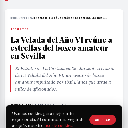
HOME
›
DEPORTES
›
LA VELADA DEL AÑO VI REÚNE A ESTRELLAS DEL BOXE...
DEPORTES
La Velada del Año VI reúne a
estrellas del boxeo amateur
en Sevilla
El Estadio de La Cartuja en Sevilla será escenario
de La Velada del Año VI, un evento de boxeo
amateur impulsado por Ibai Llanos que atrae a
miles de aficionados.
EDITORIAL TEAM
·
Jul 25, 2026
·
2 min de lectura
·
Fuente:
elsoldetampico.com.mx
Usamos cookies para mejorar tu
experiencia. Al continuar navegando,
ACEPTAR
aceptás nuestro
uso de cookies
.