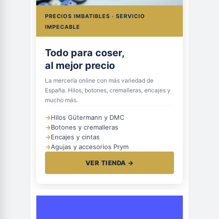
PRECIOS IMBATIBLES · SERVICIO
IMPECABLE
Todo para coser,
al mejor precio
La mercería online con más variedad de
España. Hilos, botones, cremalleras, encajes y
mucho más.
→
Hilos Gütermann y DMC
→
Botones y cremalleras
→
Encajes y cintas
→
Agujas y accesorios Prym
VER TIENDA →