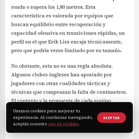
ronda o supera los 1,80 metros. Esta
característica es valorada por equipos que
buscan equilibrio entre recuperación y
capacidad ofensiva en transiciones rápidas, un
perfil en el que Erik Lira encaja técnicamente,
pero que podría verse limitado por su tamaño.
No obstante, esta no es una regla absoluta.
Algunos clubes ingleses han apostado por
jugadores con otras cualidades tácticas y
técnicas que compensan la falta de centímetros.
El contexto y la propuesta de cada equipo
determinarán si la estatura de Lira es un factor
Usamos cookies para mejorar tu
experiencia. Al continuar navegando,
decisivo o una barrera que podría superarse.
ACEPTAR
aceptás nuestro
uso de cookies
.