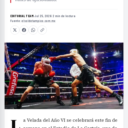
EDITORIAL TEAM
·
Jul 25, 2026
·
2 min de lectura
·
Fuente:
elsoldetampico.com.mx
L
a Velada del Año VI se celebrará este fin de