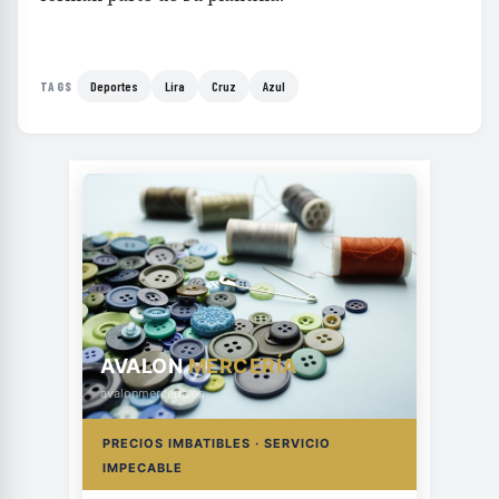
Deportes
Lira
Cruz
Azul
TAGS
AVALON
MERCERÍA
avalonmerceria.es
PRECIOS IMBATIBLES · SERVICIO
IMPECABLE