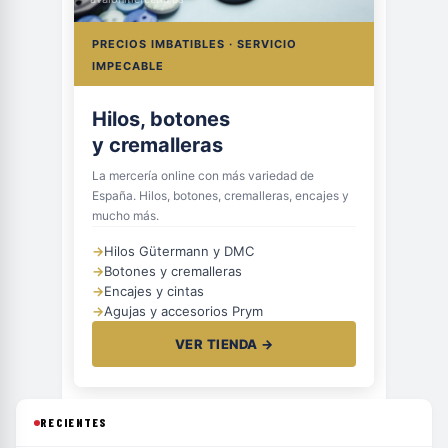
PRECIOS IMBATIBLES · SERVICIO
IMPECABLE
Hilos, botones
y cremalleras
La mercería online con más variedad de
España. Hilos, botones, cremalleras, encajes y
mucho más.
→
Hilos Gütermann y DMC
→
Botones y cremalleras
→
Encajes y cintas
→
Agujas y accesorios Prym
VER TIENDA →
RECIENTES