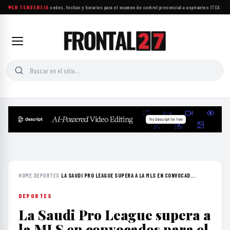
UNAM da a conocer sedes, fechas y horarios para el examen de control presencial a aspirantes
EN TENDENCIA
·
ITEA impul
HOME
›
DEPORTES
›
LA SAUDI PRO LEAGUE SUPERA A LA MLS EN CONVOCAD...
DEPORTES
La Saudi Pro League supera a
la MLS en convocados para el