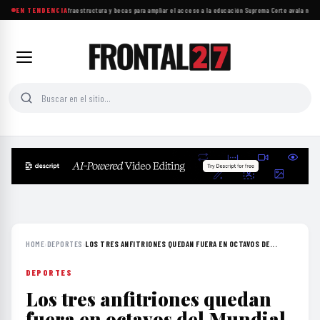
Gobierno impulsa infraestructura y becas para ampliar el acceso a la educación
EN TENDENCIA
·
Suprema Corte avala normas 
HOME
›
DEPORTES
›
LOS TRES ANFITRIONES QUEDAN FUERA EN OCTAVOS DE...
DEPORTES
Los tres anfitriones quedan
fuera en octavos del Mundial