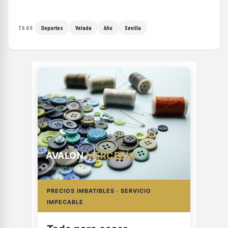
Deportes
Velada
Año
Sevilla
TAGS
AVALON
MERCERÍA
avalonmerceria.es
PRECIOS IMBATIBLES · SERVICIO
IMPECABLE