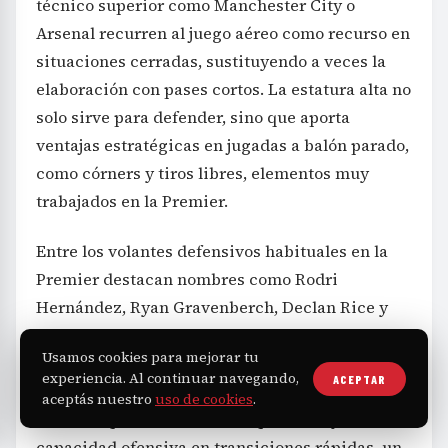
técnico superior como Manchester City o
Arsenal recurren al juego aéreo como recurso en
situaciones cerradas, sustituyendo a veces la
elaboración con pases cortos. La estatura alta no
solo sirve para defender, sino que aporta
ventajas estratégicas en jugadas a balón parado,
como córners y tiros libres, elementos muy
trabajados en la Premier.
Entre los volantes defensivos habituales en la
Premier destacan nombres como Rodri
Hernández, Ryan Gravenberch, Declan Rice y
Bruno Guimarães, todos con una estatura que
Usamos cookies para mejorar tu
ronda o supera los 1,80 metros. Esta
experiencia. Al continuar navegando,
ACEPTAR
característica es valorada por equipos que
aceptás nuestro
uso de cookies
.
buscan equilibrio entre recuperación y
capacidad ofensiva en transiciones rápidas, un