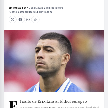
EDITORIAL TEAM
·
Jul 24, 2026
·
2 min de lectura
·
Fuente:
vamoscruzazul.bolavip.com
E
l salto de Erik Lira al fútbol europeo
genera expectativa, pero una peculiaridad