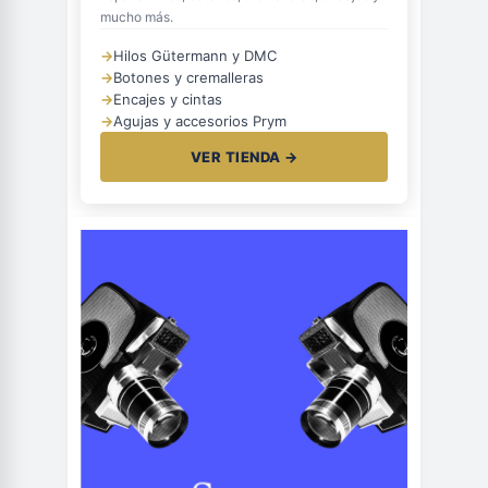
mucho más.
→
Hilos Gütermann y DMC
→
Botones y cremalleras
→
Encajes y cintas
→
Agujas y accesorios Prym
VER TIENDA →