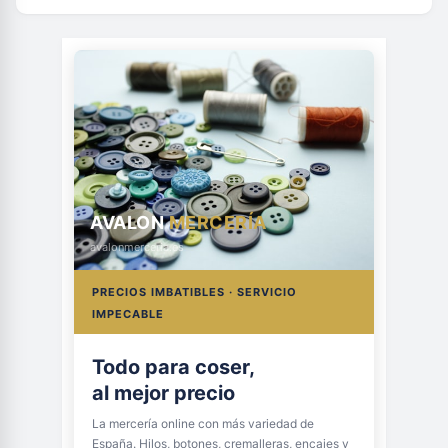
AVALON
MERCERÍA
avalonmerceria.es
PRECIOS IMBATIBLES · SERVICIO
IMPECABLE
Todo para coser,
al mejor precio
La mercería online con más variedad de
España. Hilos, botones, cremalleras, encajes y