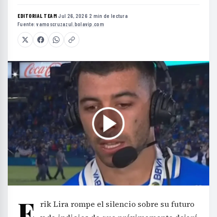
EDITORIAL TEAM
·
Jul 26, 2026
·
2 min de lectura
·
Fuente:
vamoscruzazul.bolavip.com
E
rik Lira rompe el silencio sobre su futuro