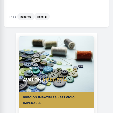
Deportes
Mundial
TAGS
AVALON
MERCERÍA
avalonmerceria.es
PRECIOS IMBATIBLES · SERVICIO
IMPECABLE