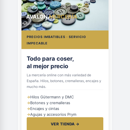
AVALON
MERCERÍA
avalonmerceria.es
PRECIOS IMBATIBLES · SERVICIO
IMPECABLE
Todo para coser,
al mejor precio
La mercería online con más variedad de
España. Hilos, botones, cremalleras, encajes y
mucho más.
→
Hilos Gütermann y DMC
→
Botones y cremalleras
→
Encajes y cintas
→
Agujas y accesorios Prym
VER TIENDA →