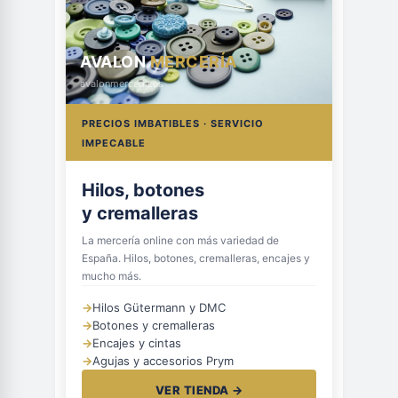
AVALON
MERCERÍA
avalonmerceria.es
PRECIOS IMBATIBLES · SERVICIO
IMPECABLE
Hilos, botones
y cremalleras
La mercería online con más variedad de
España. Hilos, botones, cremalleras, encajes y
mucho más.
→
Hilos Gütermann y DMC
→
Botones y cremalleras
→
Encajes y cintas
→
Agujas y accesorios Prym
VER TIENDA →