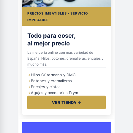
PRECIOS IMBATIBLES · SERVICIO
IMPECABLE
Todo para coser,
al mejor precio
La mercería online con más variedad de
España. Hilos, botones, cremalleras, encajes y
mucho más.
→
Hilos Gütermann y DMC
→
Botones y cremalleras
→
Encajes y cintas
→
Agujas y accesorios Prym
VER TIENDA →