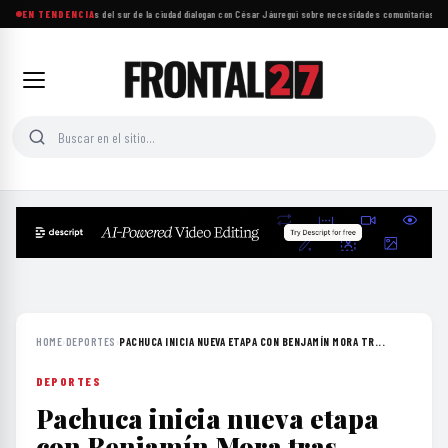
Más de mil personas del sur de la ciudad dialogan con César Jáuregui sobre necesidades comunitarias
EN TENDENCIA
·
UNAM
HOME
›
DEPORTES
›
PACHUCA INICIA NUEVA ETAPA CON BENJAMÍN MORA TR...
DEPORTES
Pachuca inicia nueva etapa
con Benjamín Mora tras