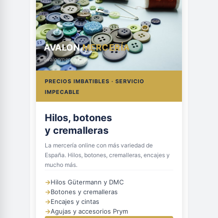
AVALON
MERCERÍA
avalonmerceria.es
PRECIOS IMBATIBLES · SERVICIO
IMPECABLE
Hilos, botones
y cremalleras
La mercería online con más variedad de
España. Hilos, botones, cremalleras, encajes y
mucho más.
→
Hilos Gütermann y DMC
→
Botones y cremalleras
→
Encajes y cintas
→
Agujas y accesorios Prym