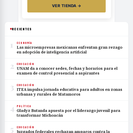
VER TIENDA →
RECIENTES
1
ECONOMÍA
Las microempresas mexicanas enfrentan gran rezago
en adopción de inteligencia artificial
2
EDUCACIÓN
UNAM da a conocer sedes, fechas y horarios para el
examen de control presencial a aspirantes
3
EDUCACIÓN
ITEA impulsa jornada educativa para adultos en zonas
urbanas y rurales de Matamoros
4
POLÍTICA
Gladyz Butanda apuesta por el liderazgo juvenil para
transformar Michoacán
5
EDUCACIÓN
Juzgados federales rechazan amparos contra la