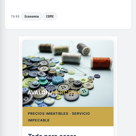
Economía
CDMX
TAGS
AVALON
MERCERÍA
avalonmerceria.es
PRECIOS IMBATIBLES · SERVICIO
IMPECABLE