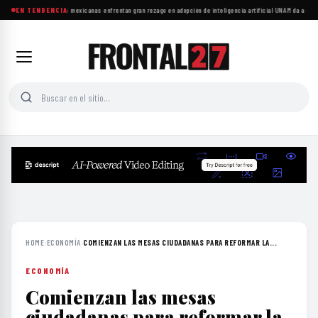
Las microempresas mexicanas enfrentan gran rezago en adopción de inteligencia artificial
EN TENDENCIA
·
UNAM da a conoc
HOME
›
ECONOMÍA
›
COMIENZAN LAS MESAS CIUDADANAS PARA REFORMAR LA...
ECONOMÍA
Comienzan las mesas
ciudadanas para reformar la