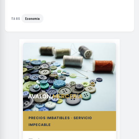
Economía
TAGS
AVALON
MERCERÍA
avalonmerceria.es
PRECIOS IMBATIBLES · SERVICIO
IMPECABLE