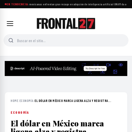
Las microempresas mexicanas enfrentan gran rezago en adopción de inteligencia artificial
EN TENDENCIA
·
UNAM da a conoc
HOME
›
ECONOMÍA
›
EL DÓLAR EN MÉXICO MARCA LIGERA ALZA Y REGISTRA...
ECONOMÍA
El dólar en México marca
ligera alza y registra