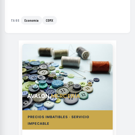
Economía
CDMX
TAGS
AVALON
MERCERÍA
avalonmerceria.es
PRECIOS IMBATIBLES · SERVICIO
IMPECABLE