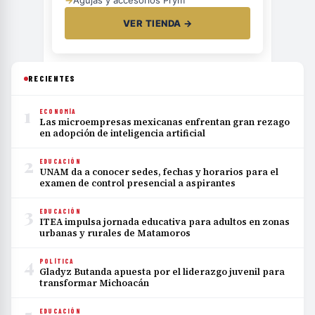
→
Agujas y accesorios Prym
VER TIENDA →
RECIENTES
1
ECONOMÍA
Las microempresas mexicanas enfrentan gran rezago
en adopción de inteligencia artificial
2
EDUCACIÓN
UNAM da a conocer sedes, fechas y horarios para el
examen de control presencial a aspirantes
3
EDUCACIÓN
ITEA impulsa jornada educativa para adultos en zonas
urbanas y rurales de Matamoros
4
POLÍTICA
Gladyz Butanda apuesta por el liderazgo juvenil para
transformar Michoacán
EDUCACIÓN