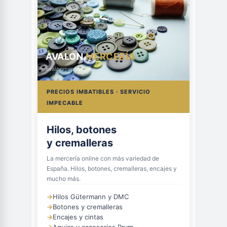
AVALON
MERCERÍA
avalonmerceria.es
PRECIOS IMBATIBLES · SERVICIO
IMPECABLE
Hilos, botones
y cremalleras
La mercería online con más variedad de
España. Hilos, botones, cremalleras, encajes y
mucho más.
→
Hilos Gütermann y DMC
→
Botones y cremalleras
→
Encajes y cintas