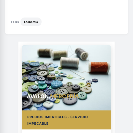
Economía
TAGS
AVALON
MERCERÍA
avalonmerceria.es
PRECIOS IMBATIBLES · SERVICIO
IMPECABLE