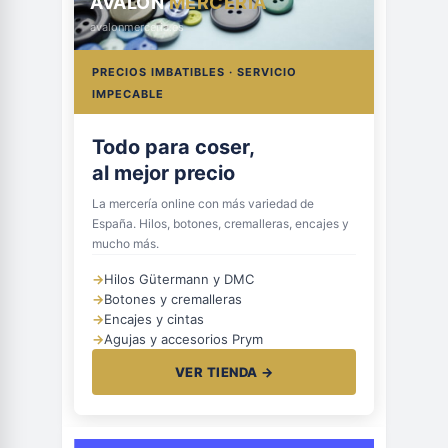
AVALON
MERCERÍA
avalonmerceria.es
PRECIOS IMBATIBLES · SERVICIO
IMPECABLE
Todo para coser,
al mejor precio
La mercería online con más variedad de
España. Hilos, botones, cremalleras, encajes y
mucho más.
→
Hilos Gütermann y DMC
→
Botones y cremalleras
→
Encajes y cintas
→
Agujas y accesorios Prym
VER TIENDA →