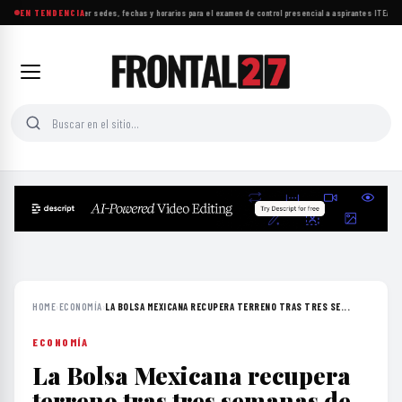
UNAM da a conocer sedes, fechas y horarios para el examen de control presencial a aspirantes
EN TENDENCIA
·
ITEA imp
HOME
›
ECONOMÍA
›
LA BOLSA MEXICANA RECUPERA TERRENO TRAS TRES SE...
ECONOMÍA
La Bolsa Mexicana recupera
terreno tras tres semanas de