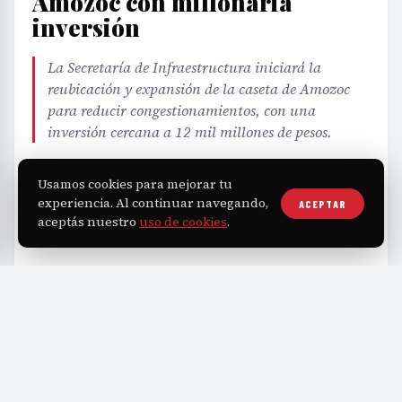
Amozoc con millonaria
inversión
La Secretaría de Infraestructura iniciará la
reubicación y expansión de la caseta de Amozoc
para reducir congestionamientos, con una
inversión cercana a 12 mil millones de pesos.
Usamos cookies para mejorar tu
EDITORIAL TEAM
·
Jul 24, 2026
·
2 min de lectura
·
Fuente:
carlosmartinhuerta.com.mx
experiencia. Al continuar navegando,
ACEPTAR
aceptás nuestro
uso de cookies
.