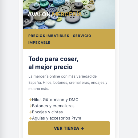
AVALON
MERCERÍA
avalonmerceria.es
PRECIOS IMBATIBLES · SERVICIO
IMPECABLE
Hilos, botones
y cremalleras
La mercería online con más variedad de
España. Hilos, botones, cremalleras, encajes y
mucho más.
→
Hilos Gütermann y DMC
→
Botones y cremalleras
→
Encajes y cintas
→
Agujas y accesorios Prym
VER TIENDA →