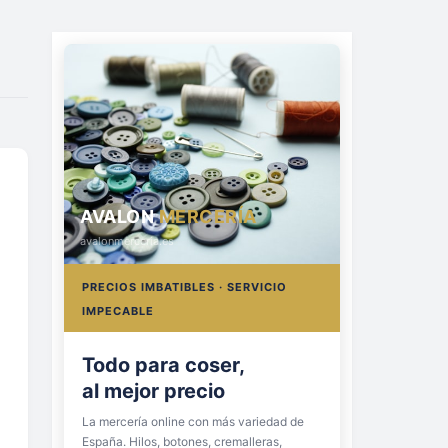
AVALON
MERCERÍA
avalonmerceria.es
PRECIOS IMBATIBLES · SERVICIO
IMPECABLE
Todo para coser,
al mejor precio
La mercería online con más variedad de
España. Hilos, botones, cremalleras,