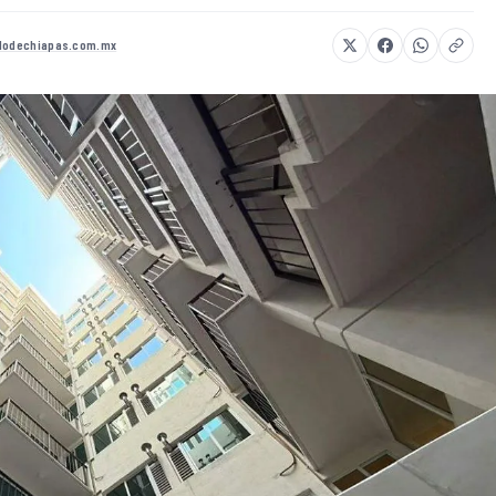
ldodechiapas.com.mx