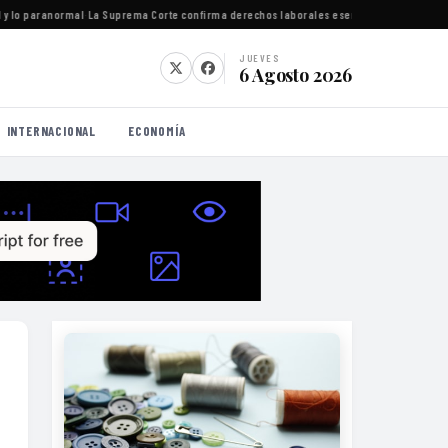
 lo paranormal
·
La Suprema Corte confirma derechos laborales esenciales para trabajad
JUEVES
6 Agosto 2026
INTERNACIONAL
ECONOMÍA