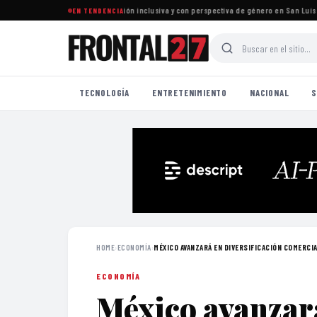
formas para garantizar educación inclusiva y con perspectiva de género en San Luis Po
EN TENDENCIA
TECNOLOGÍA
ENTRETENIMIENTO
NACIONAL
S
HOME
›
ECONOMÍA
›
MÉXICO AVANZARÁ EN DIVERSIFICACIÓN COMERCIA
ECONOMÍA
México avanzará