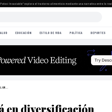
tosí
·
Insaciable” explora el trastorno alimenticio mediante una narrativa entre lo real y
ALUD
EDUCACIÓN
ESTILO DE VIDA
POLÍTICA
DEPORTES
L GR...
 en diversificación