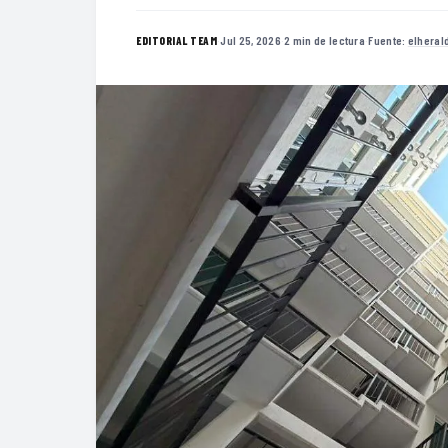
·
Jul 25, 2026
·
2 min de lectura
·
Fuente:
elhera
EDITORIAL TEAM