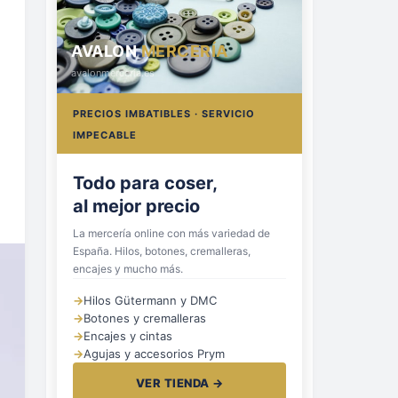
AVALON
MERCERÍA
avalonmerceria.es
PRECIOS IMBATIBLES · SERVICIO
IMPECABLE
Hilos, botones
y cremalleras
La mercería online con más variedad de
España. Hilos, botones, cremalleras,
encajes y mucho más.
→
Hilos Gütermann y DMC
→
Botones y cremalleras
→
Encajes y cintas
→
Agujas y accesorios Prym
VER TIENDA →