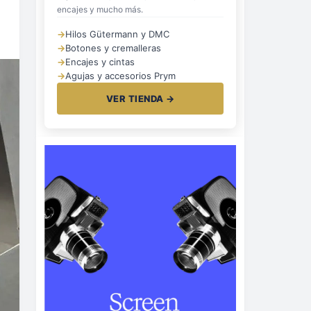
encajes y mucho más.
→
Hilos Gütermann y DMC
→
Botones y cremalleras
→
Encajes y cintas
→
Agujas y accesorios Prym
VER TIENDA →