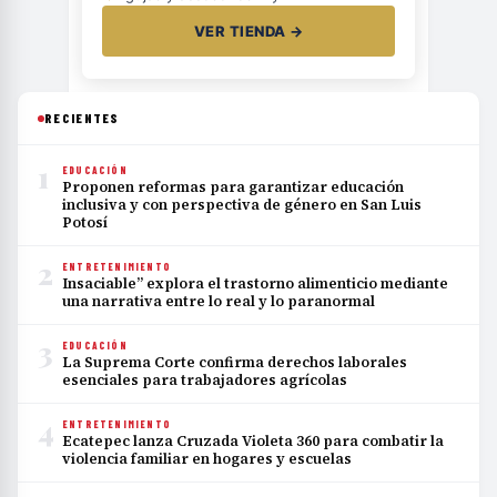
VER TIENDA →
RECIENTES
1
EDUCACIÓN
Proponen reformas para garantizar educación
inclusiva y con perspectiva de género en San Luis
Potosí
2
ENTRETENIMIENTO
Insaciable” explora el trastorno alimenticio mediante
una narrativa entre lo real y lo paranormal
3
EDUCACIÓN
La Suprema Corte confirma derechos laborales
esenciales para trabajadores agrícolas
4
ENTRETENIMIENTO
Ecatepec lanza Cruzada Violeta 360 para combatir la
violencia familiar en hogares y escuelas