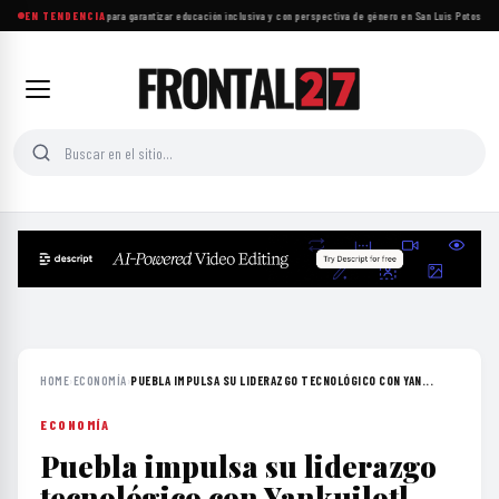
Proponen reformas para garantizar educación inclusiva y con perspectiva de género en San Luis Potosí
EN TENDENCIA
·
Insa
HOME
›
ECONOMÍA
›
PUEBLA IMPULSA SU LIDERAZGO TECNOLÓGICO CON YAN...
ECONOMÍA
Puebla impulsa su liderazgo
tecnológico con Yankuilotl