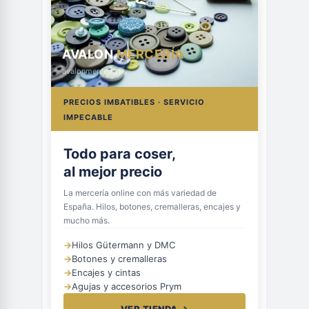
AVALON
MERCERÍA
avalonmerceria.es
PRECIOS IMBATIBLES · SERVICIO
IMPECABLE
Todo para coser,
al mejor precio
La mercería online con más variedad de
España. Hilos, botones, cremalleras, encajes y
mucho más.
→
Hilos Gütermann y DMC
→
Botones y cremalleras
→
Encajes y cintas
→
Agujas y accesorios Prym
VER TIENDA →