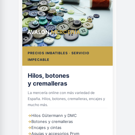
AVALON
MERCERÍA
avalonmerceria.es
PRECIOS IMBATIBLES · SERVICIO
IMPECABLE
Hilos, botones
y cremalleras
La mercería online con más variedad de
España. Hilos, botones, cremalleras, encajes y
mucho más.
→
Hilos Gütermann y DMC
→
Botones y cremalleras
→
Encajes y cintas
→
Agujas y accesorios Prym