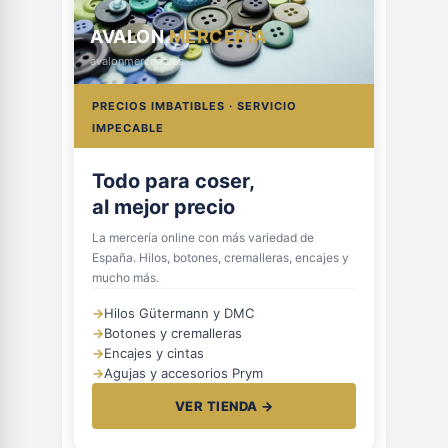
AVALON
MERCERÍA
avalonmerceria.es
PRECIOS IMBATIBLES · SERVICIO
IMPECABLE
Todo para coser,
al mejor precio
La mercería online con más variedad de
España. Hilos, botones, cremalleras, encajes y
mucho más.
→
Hilos Gütermann y DMC
→
Botones y cremalleras
→
Encajes y cintas
→
Agujas y accesorios Prym
VER TIENDA →