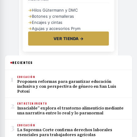
→
Hilos Gütermann y DMC
→
Botones y cremalleras
→
Encajes y cintas
→
Agujas y accesorios Prym
VER TIENDA →
RECIENTES
1
EDUCACIÓN
Proponen reformas para garantizar educación
inclusiva y con perspectiva de género en San Luis
Potosí
2
ENTRETENIMIENTO
Insaciable” explora el trastorno alimenticio mediante
una narrativa entre lo real y lo paranormal
3
EDUCACIÓN
La Suprema Corte confirma derechos laborales
esenciales para trabajadores agrícolas