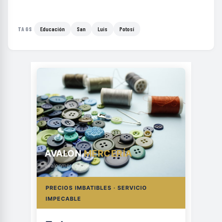
Educación
San
Luis
Potosí
TAGS
AVALON
MERCERÍA
avalonmerceria.es
PRECIOS IMBATIBLES · SERVICIO
IMPECABLE