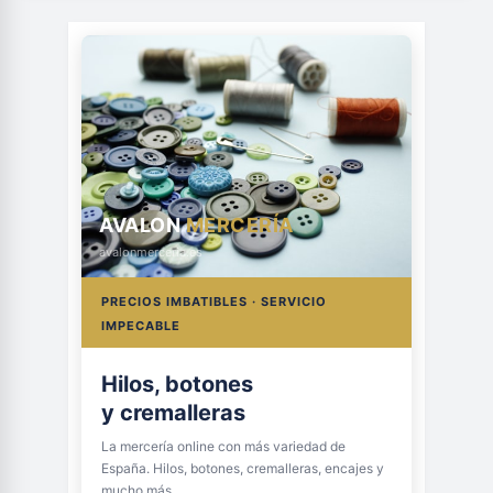
AVALON
MERCERÍA
avalonmerceria.es
PRECIOS IMBATIBLES · SERVICIO
IMPECABLE
Hilos, botones
y cremalleras
La mercería online con más variedad de
España. Hilos, botones, cremalleras, encajes y
mucho más.