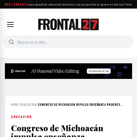
Proponen reformas para garantizar educación inclusiva y con perspectiva de género en San Luis Potosí
EN TENDENCIA
·
Insa
HOME
›
EDUCACIÓN
›
CONGRESO DE MICHOACÁN IMPULSA ENSEÑANZA PROGRES...
EDUCACIÓN
Congreso de Michoacán
impulsa enseñanza