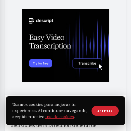
Usamos cookies para mejorar tu
Por su parte, el juzgado sexto, en el expediente
experiencia. Al continuar navegando,
ACEPTAR
1543/2026, rechazó otro amparo contra
aceptás nuestro
uso de cookies
.
decisiones de la Dirección General de