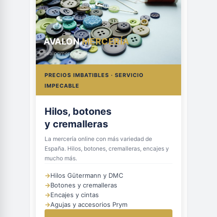
AVALON
MERCERÍA
avalonmerceria.es
PRECIOS IMBATIBLES · SERVICIO
IMPECABLE
Hilos, botones
y cremalleras
La mercería online con más variedad de
España. Hilos, botones, cremalleras, encajes y
mucho más.
→
Hilos Gütermann y DMC
→
Botones y cremalleras
→
Encajes y cintas
→
Agujas y accesorios Prym