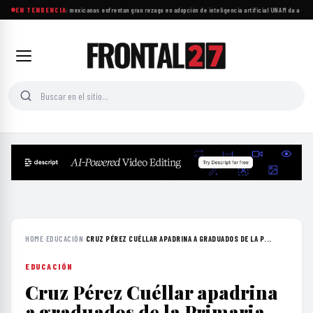
Las microempresas mexicanas enfrentan gran rezago en adopción de inteligencia artificial
EN TENDENCIA
·
UNAM da a conoce
HOME
›
EDUCACIÓN
›
CRUZ PÉREZ CUÉLLAR APADRINA A GRADUADOS DE LA P...
EDUCACIÓN
Cruz Pérez Cuéllar apadrina
a graduados de la Primaria