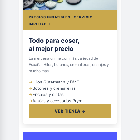
avalonmerceria.es
PRECIOS IMBATIBLES · SERVICIO
IMPECABLE
Todo para coser,
al mejor precio
La mercería online con más variedad de
España. Hilos, botones, cremalleras, encajes y
mucho más.
→
Hilos Gütermann y DMC
→
Botones y cremalleras
→
Encajes y cintas
→
Agujas y accesorios Prym
VER TIENDA →