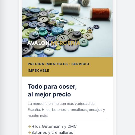
AVALON
MERCERÍA
avalonmerceria.es
PRECIOS IMBATIBLES · SERVICIO
IMPECABLE
Todo para coser,
al mejor precio
La mercería online con más variedad de
España. Hilos, botones, cremalleras, encajes y
mucho más.
→
Hilos Gütermann y DMC
→
Botones y cremalleras