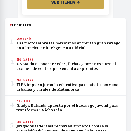
VER TIENDA →
RECIENTES
1
ECONOMÍA
Las microempresas mexicanas enfrentan gran rezago
en adopción de inteligencia artificial
2
EDUCACIÓN
UNAM da a conocer sedes, fechas y horarios para el
examen de control presencial a aspirantes
3
EDUCACIÓN
ITEA impulsa jornada educativa para adultos en zonas
urbanas y rurales de Matamoros
4
POLÍTICA
Gladyz Butanda apuesta por el liderazgo juvenil para
transformar Michoacán
5
EDUCACIÓN
Juzgados federales rechazan amparos contra la
reposición del examen de admisión de la UNAM