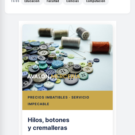
Educación
Facultad
Ciencias
Computación
TAGS
AVALON
MERCERÍA
avalonmerceria.es
PRECIOS IMBATIBLES · SERVICIO
IMPECABLE
Hilos, botones
y cremalleras