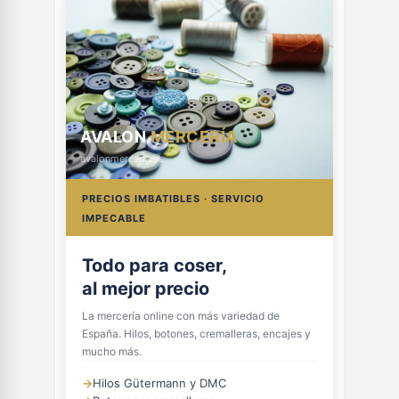
AVALON
MERCERÍA
avalonmerceria.es
PRECIOS IMBATIBLES · SERVICIO
IMPECABLE
Todo para coser,
al mejor precio
La mercería online con más variedad de
España. Hilos, botones, cremalleras, encajes y
mucho más.
→
Hilos Gütermann y DMC