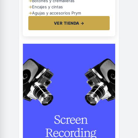
→
Botones y cremalleras
→
Encajes y cintas
→
Agujas y accesorios Prym
VER TIENDA →