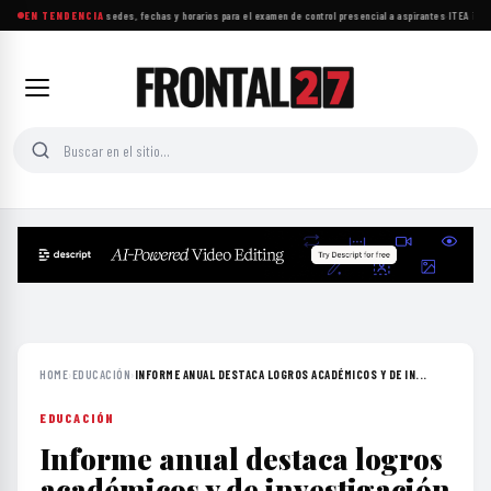
UNAM da a conocer sedes, fechas y horarios para el examen de control presencial a aspirantes
EN TENDENCIA
·
ITEA impul
HOME
›
EDUCACIÓN
›
INFORME ANUAL DESTACA LOGROS ACADÉMICOS Y DE IN...
EDUCACIÓN
Informe anual destaca logros
académicos y de investigación