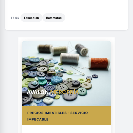
Educación
Matamoros
TAGS
AVALON
MERCERÍA
avalonmerceria.es
PRECIOS IMBATIBLES · SERVICIO
IMPECABLE