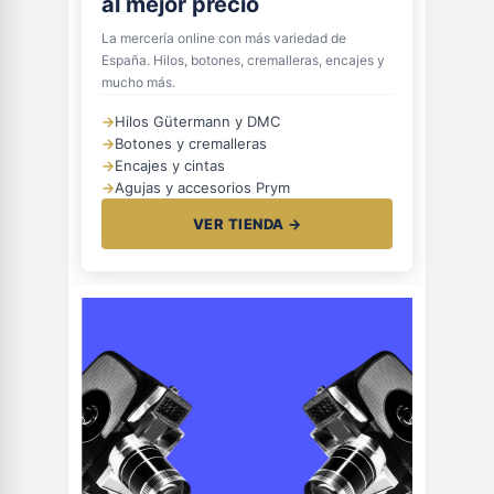
al mejor precio
La mercería online con más variedad de
España. Hilos, botones, cremalleras, encajes y
mucho más.
→
Hilos Gütermann y DMC
→
Botones y cremalleras
→
Encajes y cintas
→
Agujas y accesorios Prym
VER TIENDA →