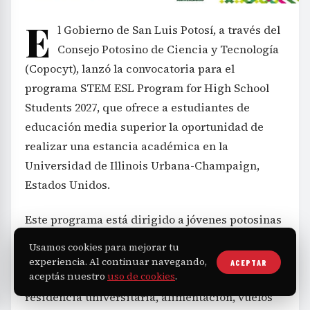
E
l Gobierno de San Luis Potosí, a través del
Consejo Potosino de Ciencia y Tecnología
(Copocyt), lanzó la convocatoria para el
programa STEM ESL Program for High School
Students 2027, que ofrece a estudiantes de
educación media superior la oportunidad de
realizar una estancia académica en la
Universidad de Illinois Urbana-Champaign,
Estados Unidos.
Este programa está dirigido a jóvenes potosinas
de instituciones públicas, y seleccionará hasta
Usamos cookies para mejorar tu
15 estudiantes para una experiencia formativa
experiencia. Al continuar navegando,
ACEPTAR
aceptás nuestro
uso de cookies
.
completa que incluye matrícula, hospedaje en
residencia universitaria, alimentación, vuelos