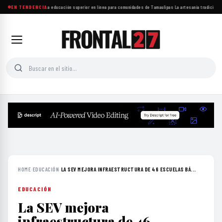
UAT amplía acceso a educación superior en línea para comunidades de Tamaulipas
EN TENDENCIA
·
La artesanía tradicional 
HOME
›
EDUCACIÓN
›
LA SEV MEJORA INFRAESTRUCTURA DE 46 ESCUELAS BÁ...
EDUCACIÓN
La SEV mejora
infraestructura de 46