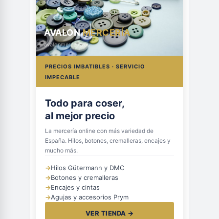
AVALON
MERCERÍA
avalonmerceria.es
PRECIOS IMBATIBLES · SERVICIO
IMPECABLE
Todo para coser,
al mejor precio
La mercería online con más variedad de
España. Hilos, botones, cremalleras, encajes y
mucho más.
→
Hilos Gütermann y DMC
→
Botones y cremalleras
→
Encajes y cintas
→
Agujas y accesorios Prym
VER TIENDA →