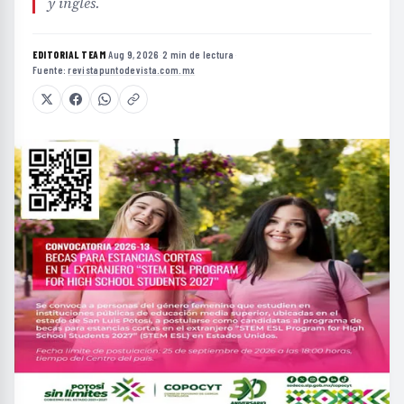
y inglés.
EDITORIAL TEAM
·
Aug 9, 2026
·
2 min de lectura
·
Fuente:
revistapuntodevista.com.mx