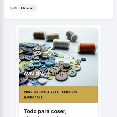
Educación
TAGS
AVALON
MERCERÍA
avalonmerceria.es
PRECIOS IMBATIBLES · SERVICIO
IMPECABLE
Todo para coser,