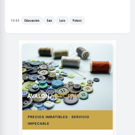
Educación
San
Luis
Potosí
TAGS
AVALON
MERCERÍA
avalonmerceria.es
PRECIOS IMBATIBLES · SERVICIO
IMPECABLE