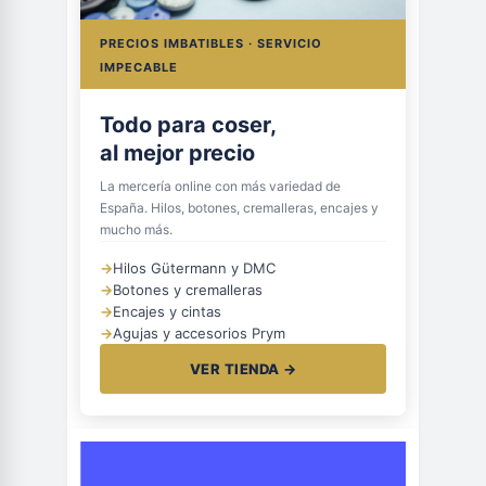
PRECIOS IMBATIBLES · SERVICIO
IMPECABLE
Todo para coser,
al mejor precio
La mercería online con más variedad de
España. Hilos, botones, cremalleras, encajes y
mucho más.
→
Hilos Gütermann y DMC
→
Botones y cremalleras
→
Encajes y cintas
→
Agujas y accesorios Prym
VER TIENDA →