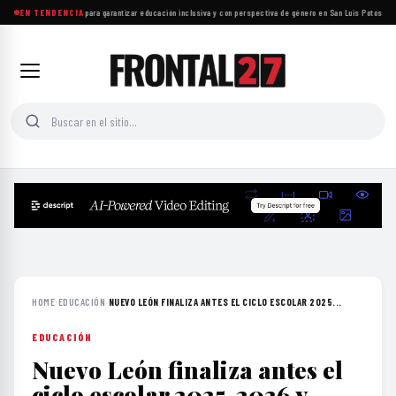
Proponen reformas para garantizar educación inclusiva y con perspectiva de género en San Luis Potosí
EN TENDENCIA
·
Insa
HOME
›
EDUCACIÓN
›
NUEVO LEÓN FINALIZA ANTES EL CICLO ESCOLAR 2025...
EDUCACIÓN
Nuevo León finaliza antes el
ciclo escolar 2025-2026 y