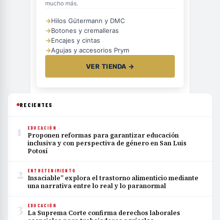
mucho más.
→
Hilos Gütermann y DMC
→
Botones y cremalleras
→
Encajes y cintas
→
Agujas y accesorios Prym
VER TIENDA →
RECIENTES
1
EDUCACIÓN
Proponen reformas para garantizar educación
inclusiva y con perspectiva de género en San Luis
Potosí
2
ENTRETENIMIENTO
Insaciable” explora el trastorno alimenticio mediante
una narrativa entre lo real y lo paranormal
3
EDUCACIÓN
La Suprema Corte confirma derechos laborales