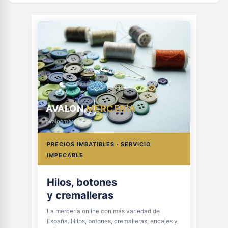
AVALON
MERCERÍA
avalonmerceria.es
PRECIOS IMBATIBLES · SERVICIO
IMPECABLE
Hilos, botones
y cremalleras
La mercería online con más variedad de
España. Hilos, botones, cremalleras, encajes y