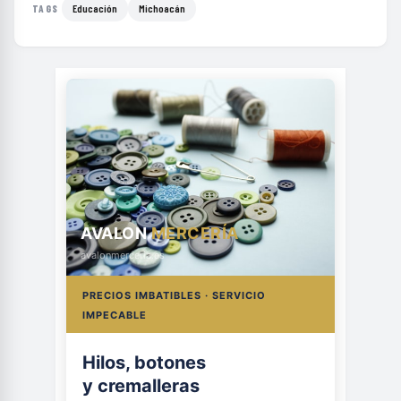
Educación
Michoacán
TAGS
AVALON
MERCERÍA
avalonmerceria.es
PRECIOS IMBATIBLES · SERVICIO
IMPECABLE
Hilos, botones
y cremalleras