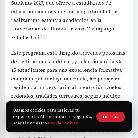
Students 2027, que ofrece a estudiantes de
educación media superior la oportunidad de
realizar una estancia académica en la
Universidad de Illinois Urbana-Champaign,
Estados Unidos.
Este programa está dirigido a jóvenes potosinas
de instituciones públicas, y seleccionará hasta
15 estudiantes para una experiencia formativa
completa que incluye matrícula, hospedaje en
residencia universitaria, alimentación, vuelos
redondos, traslados terrestres, seguro médico
internacional y materiales didácticos. La
Usamos cookies para mejorar tu
iniciativa busca fortalecer sus conocimientos
experiencia. Al continuar navegando,
ACEPTAR
en ciencia, tecnología, ingeniería y
aceptás nuestro
uso de cookies
.
matemáticas, así como mejorar su dominio del