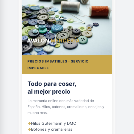
AVALON
MERCERÍA
avalonmerceria.es
PRECIOS IMBATIBLES · SERVICIO
IMPECABLE
Todo para coser,
al mejor precio
La mercería online con más variedad de
España. Hilos, botones, cremalleras, encajes y
mucho más.
→
Hilos Gütermann y DMC
→
Botones y cremalleras