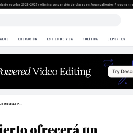
o escolar 2026-2027 y elimina suspensión de clases en Aguascalientes
·
Proponen reforma
ALUD
EDUCACIÓN
ESTILO DE VIDA
POLÍTICA
DEPORTES
JE MUSICAL P...
erto ofrecerá un