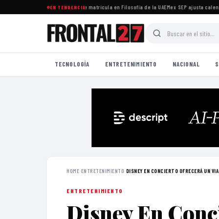
versitaria rechaza recorte de matrícula en Filosofía de la UAEMex
·
SEP ajusta calendari
EN TENDENCIA
TECNOLOGÍA
ENTRETENIMIENTO
NACIONAL
S
HOME
›
ENTRETENIMIENTO
›
DISNEY EN CONCIERTO OFRECERÁ UN VIA
ENTRETENIMIENTO
Disney En Conci