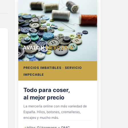
AVALON
MERCERÍA
avalonmerceria.es
PRECIOS IMBATIBLES · SERVICIO
IMPECABLE
Todo para coser,
al mejor precio
La mercería online con más variedad de
España. Hilos, botones, cremalleras,
encajes y mucho más.
→
Hilos Gütermann y DMC