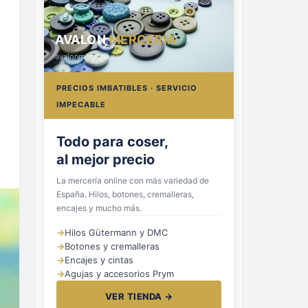
AVALON
MERCERÍA
avalonmerceria.es
PRECIOS IMBATIBLES · SERVICIO
IMPECABLE
Hilos, botones
y cremalleras
La mercería online con más variedad de
España. Hilos, botones, cremalleras,
encajes y mucho más.
→
Hilos Gütermann y DMC
→
Botones y cremalleras
→
Encajes y cintas
→
Agujas y accesorios Prym
VER TIENDA →