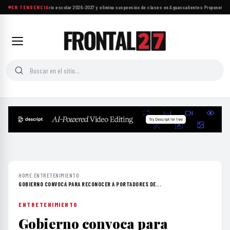
SEP ajusta calendario escolar 2026-2027 y elimina suspensión de clases en Aguascalientes
EN TENDENCIA
·
Proponen refo
HOME
›
ENTRETENIMIENTO
›
GOBIERNO CONVOCA PARA RECONOCER A PORTADORES DE...
ENTRETENIMIENTO
Gobierno convoca para