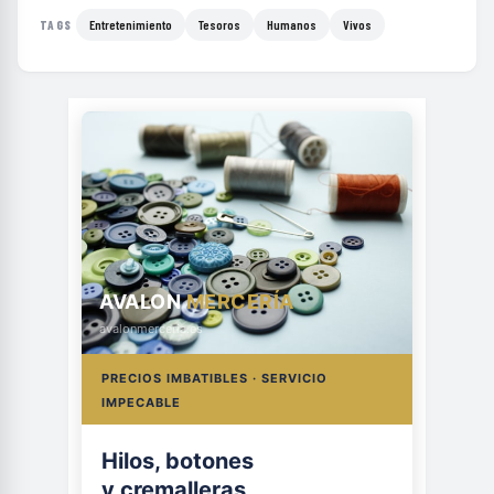
Entretenimiento
Tesoros
Humanos
Vivos
TAGS
AVALON
MERCERÍA
avalonmerceria.es
PRECIOS IMBATIBLES · SERVICIO
IMPECABLE
Hilos, botones
y cremalleras