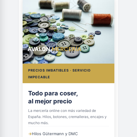
AVALON
MERCERÍA
avalonmerceria.es
PRECIOS IMBATIBLES · SERVICIO
IMPECABLE
Todo para coser,
al mejor precio
La mercería online con más variedad de
España. Hilos, botones, cremalleras, encajes y
mucho más.
→
Hilos Gütermann y DMC