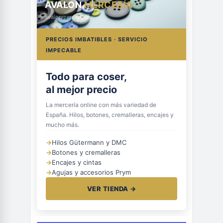
AVALON
MERCERÍA
avalonmerceria.es
PRECIOS IMBATIBLES · SERVICIO
IMPECABLE
Todo para coser,
al mejor precio
La mercería online con más variedad de
España. Hilos, botones, cremalleras, encajes y
mucho más.
→
Hilos Gütermann y DMC
→
Botones y cremalleras
→
Encajes y cintas
→
Agujas y accesorios Prym
VER TIENDA →