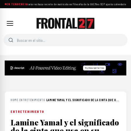
Comunidad universitaria rechaza recorte de matrícula en Filosofía de la UAEMex
EN TENDENCIA
·
SEP ajusta calendario esco
HOME
›
ENTRETENIMIENTO
›
LAMINE YAMAL Y EL SIGNIFICADO DE LA CINTA QUE U...
ENTRETENIMIENTO
Lamine Yamal y el significado
de la cinta que usa en su