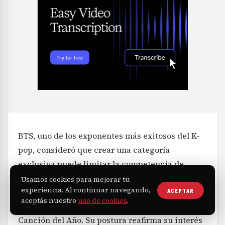
BTS, uno de los exponentes más exitosos del K-
pop, consideró que crear una categoría
exclusiva puede limitar la competencia de
artistas asiáticos a una categoría aparte,
Usamos cookies para mejorar tu
experiencia. Al continuar navegando,
restando oportunidades de competir en
ACEPTAR
aceptás nuestro
uso de cookies
.
categorías generales como Álbum del Año o
Canción del Año. Su postura reafirma su interés