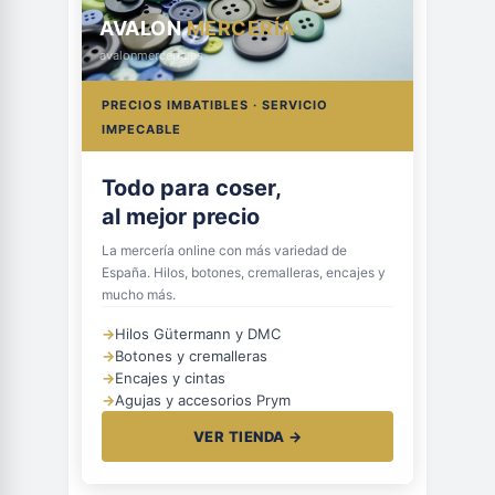
AVALON
MERCERÍA
avalonmerceria.es
PRECIOS IMBATIBLES · SERVICIO
IMPECABLE
Todo para coser,
al mejor precio
La mercería online con más variedad de
España. Hilos, botones, cremalleras, encajes y
mucho más.
→
Hilos Gütermann y DMC
→
Botones y cremalleras
→
Encajes y cintas
→
Agujas y accesorios Prym
VER TIENDA →