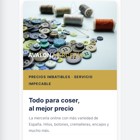
AVALON
MERCERÍA
avalonmerceria.es
PRECIOS IMBATIBLES · SERVICIO
IMPECABLE
Todo para coser,
al mejor precio
La mercería online con más variedad de
España. Hilos, botones, cremalleras, encajes y
mucho más.