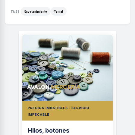
Entretenimiento
Yamal
TAGS
AVALON
MERCERÍA
avalonmerceria.es
PRECIOS IMBATIBLES · SERVICIO
IMPECABLE
Hilos, botones