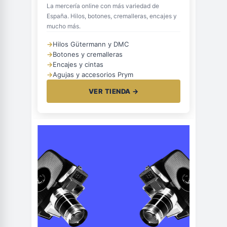
La mercería online con más variedad de
España. Hilos, botones, cremalleras, encajes y
mucho más.
→
Hilos Gütermann y DMC
→
Botones y cremalleras
→
Encajes y cintas
→
Agujas y accesorios Prym
VER TIENDA →