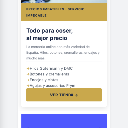
PRECIOS IMBATIBLES · SERVICIO
IMPECABLE
Todo para coser,
al mejor precio
La mercería online con más variedad de
España. Hilos, botones, cremalleras, encajes y
mucho más.
→
Hilos Gütermann y DMC
→
Botones y cremalleras
→
Encajes y cintas
→
Agujas y accesorios Prym
VER TIENDA →