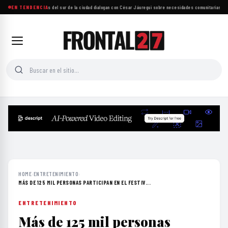
Más de mil personas del sur de la ciudad dialogan con César Jáuregui sobre necesidades comunitarias
EN TENDENCIA
·
UNAM
HOME
›
ENTRETENIMIENTO
›
MÁS DE 125 MIL PERSONAS PARTICIPAN EN EL FESTIV...
ENTRETENIMIENTO
Más de 125 mil personas