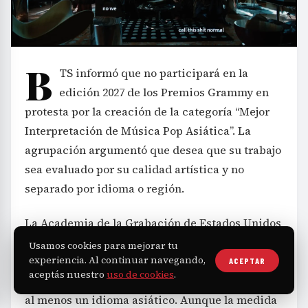
B
TS informó que no participará en la
edición 2027 de los Premios Grammy en
protesta por la creación de la categoría “Mejor
Interpretación de Música Pop Asiática”. La
agrupación argumentó que desea que su trabajo
sea evaluado por su calidad artística y no
separado por idioma o región.
La Academia de la Grabación de Estados Unidos
estableció esta nueva categoría para reconocer
Usamos cookies para mejorar tu
experiencia. Al continuar navegando,
géneros como K-pop, J-pop y C-pop, requiriendo
ACEPTAR
aceptás nuestro
uso de cookies
.
que las canciones usen de manera significativa
al menos un idioma asiático. Aunque la medida