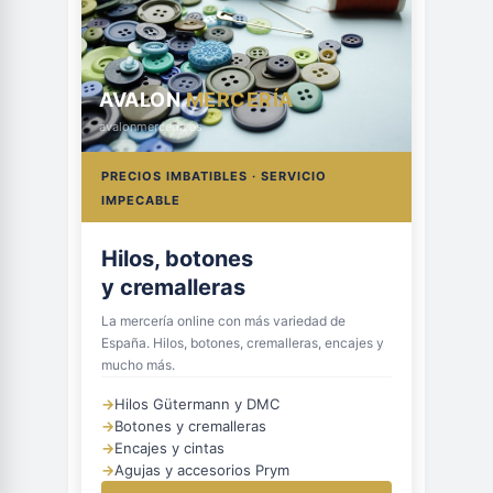
AVALON
MERCERÍA
avalonmerceria.es
PRECIOS IMBATIBLES · SERVICIO
IMPECABLE
Hilos, botones
y cremalleras
La mercería online con más variedad de
España. Hilos, botones, cremalleras, encajes y
mucho más.
→
Hilos Gütermann y DMC
→
Botones y cremalleras
→
Encajes y cintas
→
Agujas y accesorios Prym