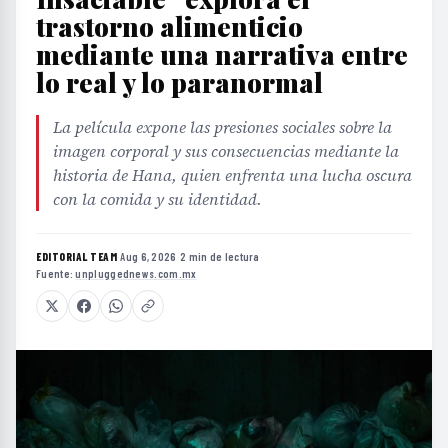
trastorno alimenticio
mediante una narrativa entre
lo real y lo paranormal
La película expone las presiones sociales sobre la
imagen corporal y sus consecuencias mediante la
historia de Hana, quien enfrenta una lucha oscura
con la comida y su identidad.
EDITORIAL TEAM
·
Aug 6, 2026
·
2 min de lectura
·
Fuente:
unpluggednews.com.mx