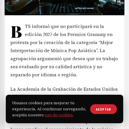
B
TS informó que no participará en la
edición 2027 de los Premios Grammy en
protesta por la creación de la categoría “Mejor
Interpretación de Música Pop Asiática”. La
agrupación argumentó que desea que su trabajo
sea evaluado por su calidad artística y no
separado por idioma o región.
La Academia de la Grabación de Estados Unidos
estableció esta nueva categoría para reconocer
Usamos cookies para mejorar tu
géneros como K-pop, J-pop y C-pop, requiriendo
experiencia. Al continuar navegando,
ACEPTAR
que las canciones usen de manera significativa
aceptás nuestro
uso de cookies
.
al menos un idioma asiático. Aunque la medida