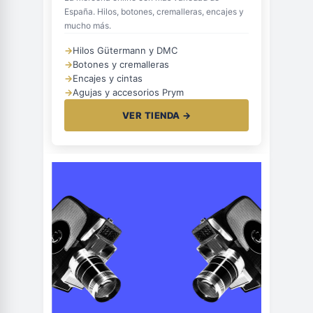
España. Hilos, botones, cremalleras, encajes y
mucho más.
→
Hilos Gütermann y DMC
→
Botones y cremalleras
→
Encajes y cintas
→
Agujas y accesorios Prym
VER TIENDA →