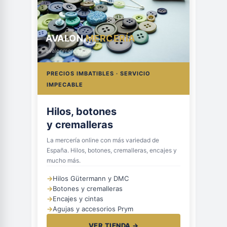
AVALON
MERCERÍA
avalonmerceria.es
PRECIOS IMBATIBLES · SERVICIO
IMPECABLE
Hilos, botones
y cremalleras
La mercería online con más variedad de
España. Hilos, botones, cremalleras, encajes y
mucho más.
→
Hilos Gütermann y DMC
→
Botones y cremalleras
→
Encajes y cintas
→
Agujas y accesorios Prym
VER TIENDA →