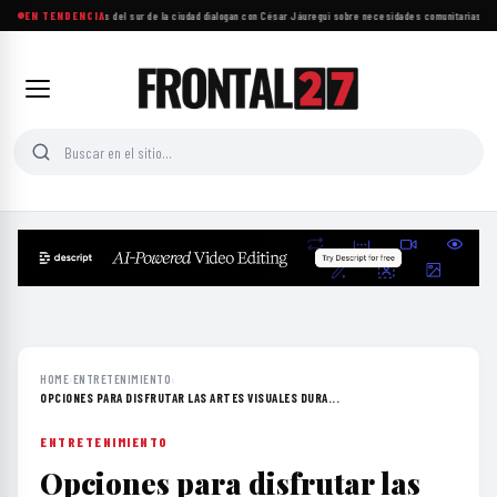
Más de mil personas del sur de la ciudad dialogan con César Jáuregui sobre necesidades comunitarias
EN TENDENCIA
·
UNAM
HOME
›
ENTRETENIMIENTO
›
OPCIONES PARA DISFRUTAR LAS ARTES VISUALES DURA...
ENTRETENIMIENTO
Opciones para disfrutar las