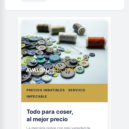
AVALON
MERCERÍA
avalonmerceria.es
PRECIOS IMBATIBLES · SERVICIO
IMPECABLE
Todo para coser,
al mejor precio
La mercería online con más variedad de