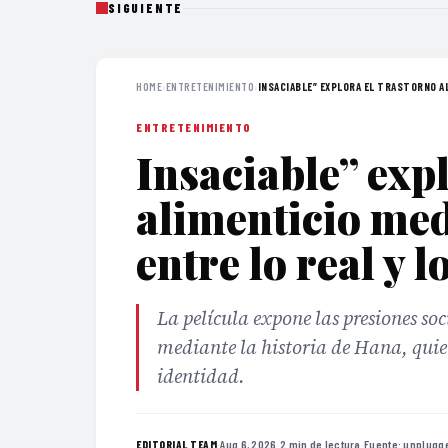
SIGUIENTE
HOME
›
ENTRETENIMIENTO
›
INSACIABLE” EXPLORA EL TRASTORNO AL
ENTRETENIMIENTO
Insaciable” expl
alimenticio med
entre lo real y 
La película expone las presiones soc
mediante la historia de Hana, quie
identidad.
·
Aug 6, 2026
·
2 min de lectura
·
Fuente:
unplugg
EDITORIAL TEAM