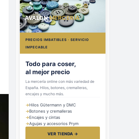
AVALON
MERCERÍA
avalonmerceria.es
PRECIOS IMBATIBLES · SERVICIO
IMPECABLE
Hilos, botones
y cremalleras
La mercería online con más variedad de
España. Hilos, botones, cremalleras,
encajes y mucho más.
→
Hilos Gütermann y DMC
→
Botones y cremalleras
→
Encajes y cintas
→
Agujas y accesorios Prym
VER TIENDA →