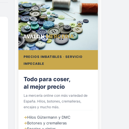
AVALON
MERCERÍA
avalonmerceria.es
PRECIOS IMBATIBLES · SERVICIO
IMPECABLE
Todo para coser,
al mejor precio
La mercería online con más variedad de
España. Hilos, botones, cremalleras,
encajes y mucho más.
→
Hilos Gütermann y DMC
→
Botones y cremalleras
→
Encajes y cintas