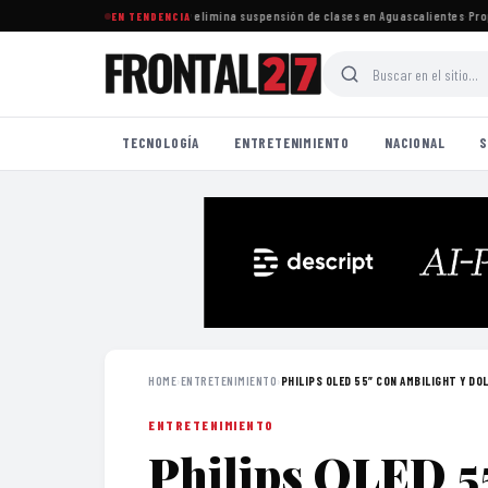
calendario escolar 2026-2027 y elimina suspensión de clases en Aguascalientes
·
Propone
EN TENDENCIA
TECNOLOGÍA
ENTRETENIMIENTO
NACIONAL
S
HOME
›
ENTRETENIMIENTO
›
PHILIPS OLED 55” CON AMBILIGHT Y DOLB
ENTRETENIMIENTO
Philips OLED 55