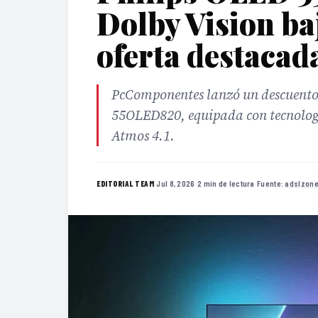
Dolby Vision ba
oferta destacad
PcComponentes lanzó un descuento
55OLED820, equipada con tecnologí
Atmos 4.1.
·
Jul 8, 2026
·
2 min de lectura
·
Fuente:
adslzone
EDITORIAL TEAM