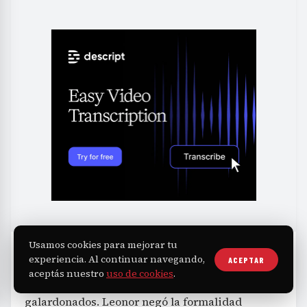
Usamos cookies para mejorar tu
experiencia. Al continuar navegando,
ACEPTAR
El humor fue un recurso constante para
aceptás nuestro
uso de cookies
.
interpretar las experiencias de los
galardonados. Leonor negó la formalidad