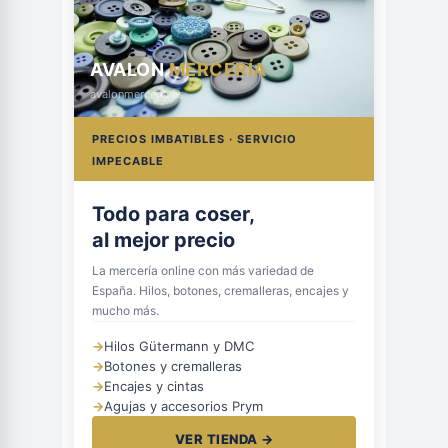
AVALON
MERCERÍA
avalonmerceria.es
PRECIOS IMBATIBLES · SERVICIO
IMPECABLE
Todo para coser,
al mejor precio
La mercería online con más variedad de
España. Hilos, botones, cremalleras, encajes y
mucho más.
→
Hilos Gütermann y DMC
→
Botones y cremalleras
→
Encajes y cintas
→
Agujas y accesorios Prym
VER TIENDA →