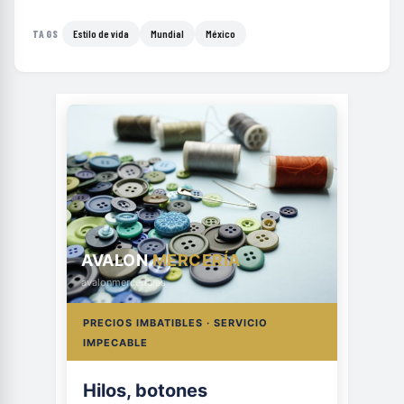
Estilo de vida
Mundial
México
TAGS
AVALON
MERCERÍA
avalonmerceria.es
PRECIOS IMBATIBLES · SERVICIO
IMPECABLE
Hilos, botones