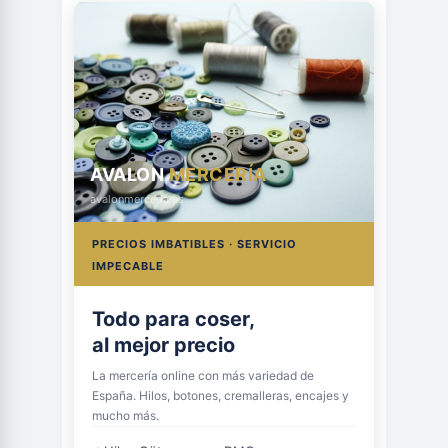
AVALON
MERCERÍA
avalonmerceria.es
PRECIOS IMBATIBLES · SERVICIO
IMPECABLE
Todo para coser,
al mejor precio
La mercería online con más variedad de
España. Hilos, botones, cremalleras, encajes y
mucho más.