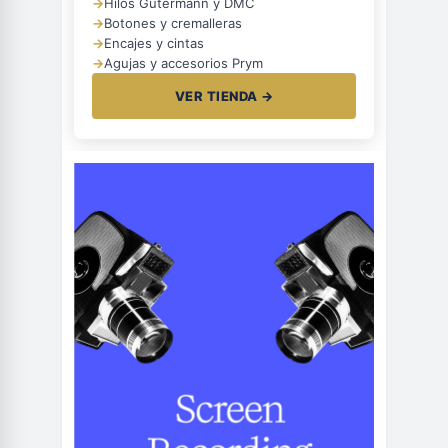
→
Hilos Gütermann y DMC
→
Botones y cremalleras
→
Encajes y cintas
→
Agujas y accesorios Prym
VER TIENDA →