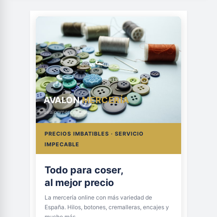
AVALON
MERCERÍA
avalonmerceria.es
PRECIOS IMBATIBLES · SERVICIO
IMPECABLE
Todo para coser,
al mejor precio
La mercería online con más variedad de
España. Hilos, botones, cremalleras, encajes y
mucho más.