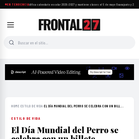
Aguascalientes modifica calendario escolar 2026-2027 y mantiene clases el 5 de mayo
EN TENDENCIA
·
Guanajuato y Zacate
HOME
›
ESTILO DE VIDA
›
EL DÍA MUNDIAL DEL PERRO SE CELEBRA CON UN BILL...
ESTILO DE VIDA
El Día Mundial del Perro se
celebra con un billete