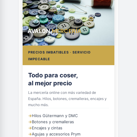
AVALON
MERCERÍA
avalonmerceria.es
PRECIOS IMBATIBLES · SERVICIO
IMPECABLE
Todo para coser,
al mejor precio
La mercería online con más variedad de
España. Hilos, botones, cremalleras, encajes y
mucho más.
→
Hilos Gütermann y DMC
→
Botones y cremalleras
→
Encajes y cintas
→
Agujas y accesorios Prym