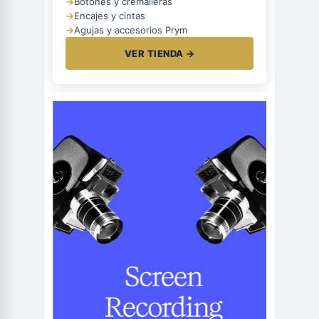
→
Botones y cremalleras
→
Encajes y cintas
→
Agujas y accesorios Prym
VER TIENDA →