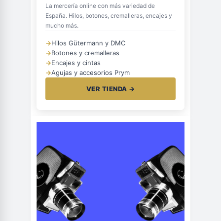
La mercería online con más variedad de
España. Hilos, botones, cremalleras, encajes y
mucho más.
→
Hilos Gütermann y DMC
→
Botones y cremalleras
→
Encajes y cintas
→
Agujas y accesorios Prym
VER TIENDA →