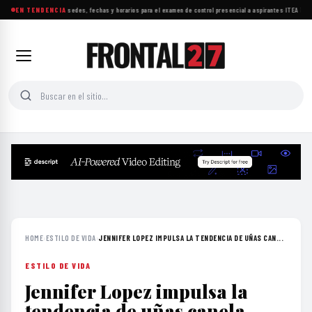
UNAM da a conocer sedes, fechas y horarios para el examen de control presencial a aspirantes
EN TENDENCIA
·
ITEA impul
HOME
›
ESTILO DE VIDA
›
JENNIFER LOPEZ IMPULSA LA TENDENCIA DE UÑAS CAN...
ESTILO DE VIDA
Jennifer Lopez impulsa la
tendencia de uñas canela