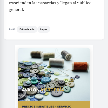
trascienden las pasarelas y llegan al público
general.
Estilo de vida
Lopez
TAGS
AVALON
MERCERÍA
avalonmerceria.es
PRECIOS IMBATIBLES · SERVICIO