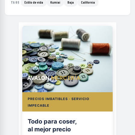
Estilo de vida
Kumiai
Baja
California
TAGS
AVALON
MERCERÍA
avalonmerceria.es
PRECIOS IMBATIBLES · SERVICIO
IMPECABLE
Todo para coser,
al mejor precio