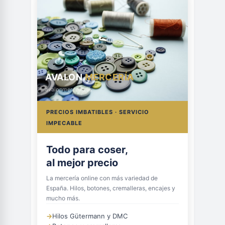
AVALON
MERCERÍA
avalonmerceria.es
PRECIOS IMBATIBLES · SERVICIO
IMPECABLE
Todo para coser,
al mejor precio
La mercería online con más variedad de
España. Hilos, botones, cremalleras, encajes y
mucho más.
→
Hilos Gütermann y DMC