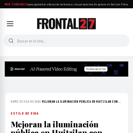
Proponen reformas para garantizar educación inclusiva y con perspectiva de género en San Luis Potosí
EN TENDENCIA
·
Insa
HOME
›
ESTILO DE VIDA
›
MEJORAN LA ILUMINACIÓN PÚBLICA EN HUITZILAN CON...
ESTILO DE VIDA
Mejoran la iluminación
pública en Huitzilan con