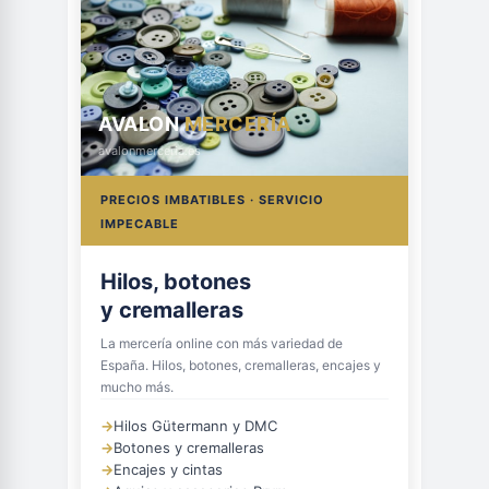
AVALON
MERCERÍA
avalonmerceria.es
PRECIOS IMBATIBLES · SERVICIO
IMPECABLE
Hilos, botones
y cremalleras
La mercería online con más variedad de
España. Hilos, botones, cremalleras, encajes y
mucho más.
→
Hilos Gütermann y DMC
→
Botones y cremalleras
→
Encajes y cintas