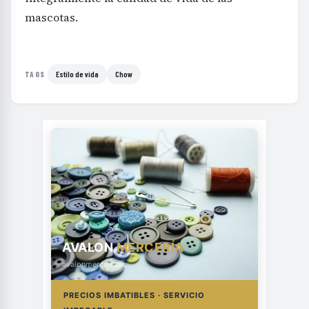
mascotas.
Estilo de vida
Chow
TAGS
AVALON
MERCERÍA
avalonmerceria.es
PRECIOS IMBATIBLES · SERVICIO