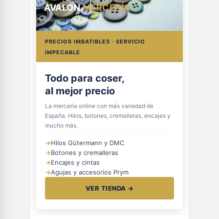
AVALON
MERCERÍA
avalonmerceria.es
PRECIOS IMBATIBLES · SERVICIO
IMPECABLE
Todo para coser,
al mejor precio
La mercería online con más variedad de
España. Hilos, botones, cremalleras, encajes y
mucho más.
→
Hilos Gütermann y DMC
→
Botones y cremalleras
→
Encajes y cintas
→
Agujas y accesorios Prym
VER TIENDA →