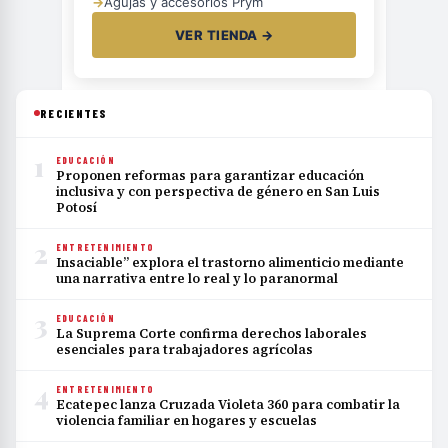
→
Agujas y accesorios Prym
VER TIENDA →
RECIENTES
1
EDUCACIÓN
Proponen reformas para garantizar educación
inclusiva y con perspectiva de género en San Luis
Potosí
2
ENTRETENIMIENTO
Insaciable” explora el trastorno alimenticio mediante
una narrativa entre lo real y lo paranormal
3
EDUCACIÓN
La Suprema Corte confirma derechos laborales
esenciales para trabajadores agrícolas
4
ENTRETENIMIENTO
Ecatepec lanza Cruzada Violeta 360 para combatir la
violencia familiar en hogares y escuelas