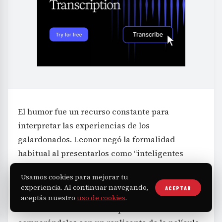
El humor fue un recurso constante para
interpretar las experiencias de los
galardonados. Leonor negó la formalidad
habitual al presentarlos como “inteligentes
naturales”, una categoría propia que buscaba
Usamos cookies para mejorar tu
equiparar a los científicos con las figuras más
experiencia. Al continuar navegando,
ACEPTAR
populares de las redes sociales. En especial,
aceptás nuestro
uso de cookies
.
destacó a dos astrofísicos premiados