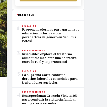
RECIENTES
1
EDUCACIÓN
Proponen reformas para garantizar
educación inclusiva y con
perspectiva de género en San Luis
Potosí
2
ENTRETENIMIENTO
Insaciable” explora el trastorno
alimenticio mediante una narrativa
entre lo real y lo paranormal
3
EDUCACIÓN
La Suprema Corte confirma
derechos laborales esenciales para
trabajadores agrícolas
4
ENTRETENIMIENTO
Ecatepec lanza Cruzada Violeta 360
para combatir la violencia familiar
en hogares y escuelas