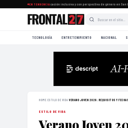
reformas para garantizar educación inclusiva y con perspectiva de género en San Luis 
EN TENDENCIA
TECNOLOGÍA
ENTRETENIMIENTO
NACIONAL
S
HOME
›
ESTILO DE VIDA
›
VERANO JOVEN 2026: REQUISITOS Y FECHAS
ESTILO DE VIDA
Verano Joven 20