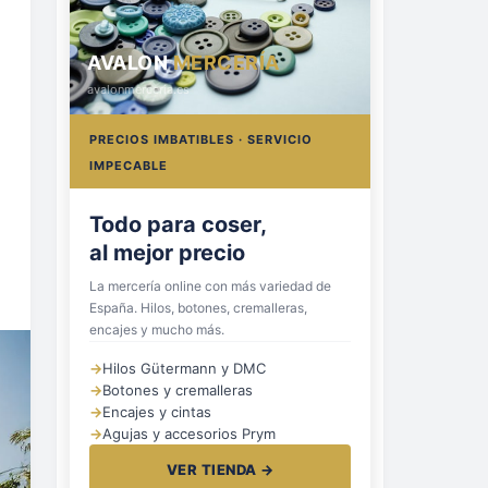
AVALON
MERCERÍA
avalonmerceria.es
PRECIOS IMBATIBLES · SERVICIO
IMPECABLE
Todo para coser,
al mejor precio
La mercería online con más variedad de
España. Hilos, botones, cremalleras,
encajes y mucho más.
→
Hilos Gütermann y DMC
→
Botones y cremalleras
→
Encajes y cintas
→
Agujas y accesorios Prym
VER TIENDA →