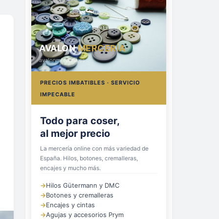
AVALON
MERCERÍA
avalonmerceria.es
PRECIOS IMBATIBLES · SERVICIO
IMPECABLE
Todo para coser,
al mejor precio
La mercería online con más variedad de
España. Hilos, botones, cremalleras,
encajes y mucho más.
→
Hilos Gütermann y DMC
→
Botones y cremalleras
→
Encajes y cintas
→
Agujas y accesorios Prym