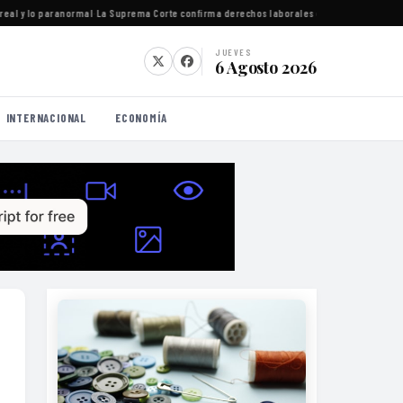
l y lo paranormal
·
La Suprema Corte confirma derechos laborales esenciales para trabaj
JUEVES
6 Agosto 2026
INTERNACIONAL
ECONOMÍA