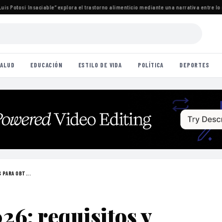
Potosí
·
Insaciable” explora el trastorno alimenticio mediante una narrativa entre lo rea
ALUD
EDUCACIÓN
ESTILO DE VIDA
POLÍTICA
DEPORTES
 PARA OBT...
26: requisitos y