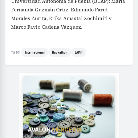
Universidad Autónoma de Puebla (BUAP): María
Fernanda Guzmán Ortiz, Edmundo Farid
Morales Zurita, Erika Amastal Xochimitl y
Marco Favio Cadena Vázquez.
Internacional
Hackathon
LATAM
TAGS
AVALON
MERCERÍA
avalonmerceria.es