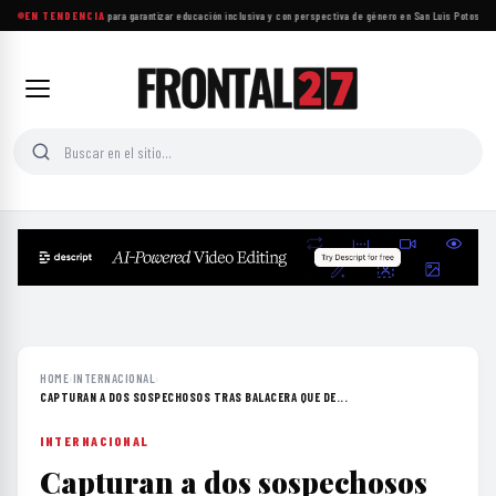
Proponen reformas para garantizar educación inclusiva y con perspectiva de género en San Luis Potosí
EN TENDENCIA
·
Insa
HOME
›
INTERNACIONAL
›
CAPTURAN A DOS SOSPECHOSOS TRAS BALACERA QUE DE...
INTERNACIONAL
Capturan a dos sospechosos