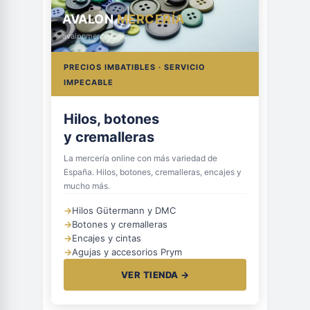
AVALON
MERCERÍA
avalonmerceria.es
PRECIOS IMBATIBLES · SERVICIO
IMPECABLE
Hilos, botones
y cremalleras
La mercería online con más variedad de
España. Hilos, botones, cremalleras, encajes y
mucho más.
→
Hilos Gütermann y DMC
→
Botones y cremalleras
→
Encajes y cintas
→
Agujas y accesorios Prym
VER TIENDA →