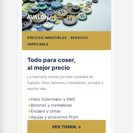
AVALON
MERCERÍA
avalonmerceria.es
PRECIOS IMBATIBLES · SERVICIO
IMPECABLE
Todo para coser,
al mejor precio
La mercería online con más variedad de
España. Hilos, botones, cremalleras, encajes y
mucho más.
→
Hilos Gütermann y DMC
→
Botones y cremalleras
→
Encajes y cintas
→
Agujas y accesorios Prym
VER TIENDA →