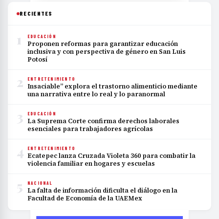
RECIENTES
1
EDUCACIÓN
Proponen reformas para garantizar educación
inclusiva y con perspectiva de género en San Luis
Potosí
2
ENTRETENIMIENTO
Insaciable” explora el trastorno alimenticio mediante
una narrativa entre lo real y lo paranormal
3
EDUCACIÓN
La Suprema Corte confirma derechos laborales
esenciales para trabajadores agrícolas
4
ENTRETENIMIENTO
Ecatepec lanza Cruzada Violeta 360 para combatir la
violencia familiar en hogares y escuelas
5
NACIONAL
La falta de información dificulta el diálogo en la
Facultad de Economía de la UAEMex