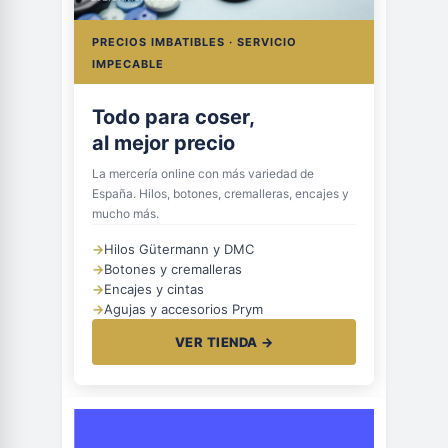
PRECIOS IMBATIBLES · SERVICIO
IMPECABLE
Todo para coser,
al mejor precio
La mercería online con más variedad de
España. Hilos, botones, cremalleras, encajes y
mucho más.
→
Hilos Gütermann y DMC
→
Botones y cremalleras
→
Encajes y cintas
→
Agujas y accesorios Prym
VER TIENDA →