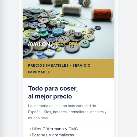
AVALON
MERCERÍA
avalonmerceria.es
PRECIOS IMBATIBLES · SERVICIO
IMPECABLE
Todo para coser,
al mejor precio
La mercería online con más variedad de
España. Hilos, botones, cremalleras, encajes y
mucho más.
→
Hilos Gütermann y DMC
→
Botones y cremalleras