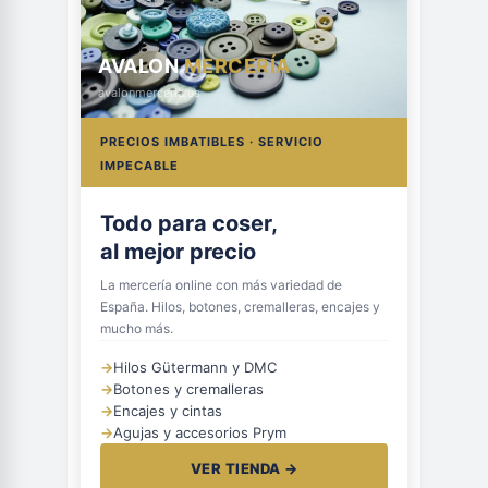
AVALON
MERCERÍA
avalonmerceria.es
PRECIOS IMBATIBLES · SERVICIO
IMPECABLE
Todo para coser,
al mejor precio
La mercería online con más variedad de
España. Hilos, botones, cremalleras, encajes y
mucho más.
→
Hilos Gütermann y DMC
→
Botones y cremalleras
→
Encajes y cintas
→
Agujas y accesorios Prym
VER TIENDA →