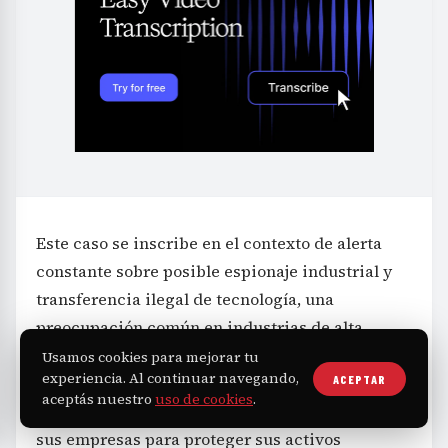
Este caso se inscribe en el contexto de alerta
constante sobre posible espionaje industrial y
transferencia ilegal de tecnología, una
preocupación común en industrias de alta
tecnología donde la propiedad intelectual
Usamos cookies para mejorar tu
experiencia. Al continuar navegando,
ACEPTAR
resulta clave para la ventaja competitiva.
aceptás nuestro
uso de cookies
.
Taiwán mantiene una vigilancia estricta sobre
sus empresas para proteger sus activos