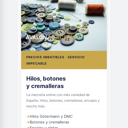
AVALON
MERCERÍA
avalonmerceria.es
PRECIOS IMBATIBLES · SERVICIO
IMPECABLE
Hilos, botones
y cremalleras
La mercería online con más variedad de
España. Hilos, botones, cremalleras, encajes y
mucho más.
→
Hilos Gütermann y DMC
→
Botones y cremalleras
→
Encajes y cintas