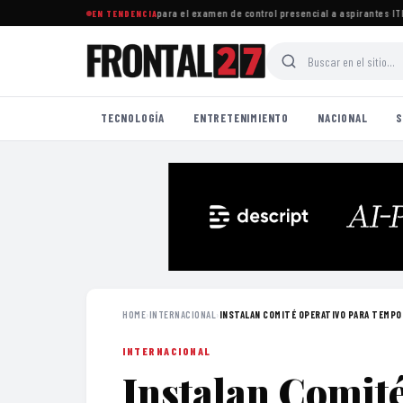
ocer sedes, fechas y horarios para el examen de control presencial a aspirantes
·
ITEA i
EN TENDENCIA
TECNOLOGÍA
ENTRETENIMIENTO
NACIONAL
S
HOME
›
INTERNACIONAL
›
INSTALAN COMITÉ OPERATIVO PARA TEMPOR
INTERNACIONAL
Instalan Comit