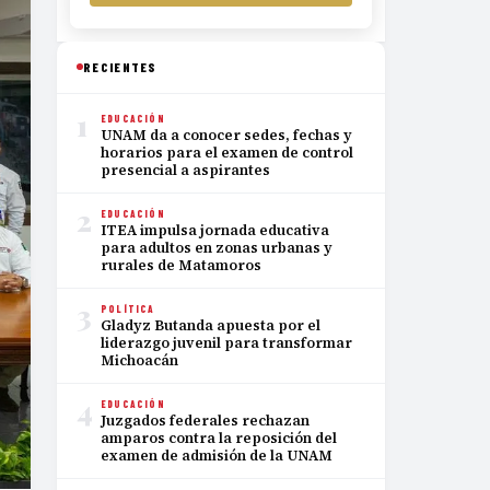
RECIENTES
1
EDUCACIÓN
UNAM da a conocer sedes, fechas y
horarios para el examen de control
presencial a aspirantes
2
EDUCACIÓN
ITEA impulsa jornada educativa
para adultos en zonas urbanas y
rurales de Matamoros
3
POLÍTICA
Gladyz Butanda apuesta por el
liderazgo juvenil para transformar
Michoacán
4
EDUCACIÓN
Juzgados federales rechazan
amparos contra la reposición del
examen de admisión de la UNAM