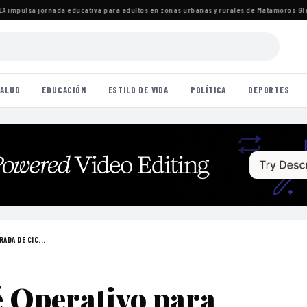
mpulsa jornada educativa para adultos en zonas urbanas y rurales de Matamoros
·
Gladyz
ALUD
EDUCACIÓN
ESTILO DE VIDA
POLÍTICA
DEPORTES
ADA DE CIC...
é Operativo para