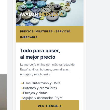
AVALON
MERCERÍA
avalonmerceria.es
PRECIOS IMBATIBLES · SERVICIO
IMPECABLE
Hilos, botones
y cremalleras
La mercería online con más variedad de
España. Hilos, botones, cremalleras,
encajes y mucho más.
→
Hilos Gütermann y DMC
→
Botones y cremalleras
→
Encajes y cintas
→
Agujas y accesorios Prym
VER TIENDA →