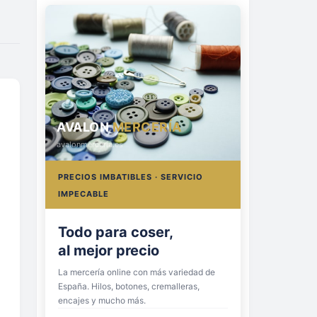
AVALON
MERCERÍA
avalonmerceria.es
PRECIOS IMBATIBLES · SERVICIO
IMPECABLE
Todo para coser,
al mejor precio
La mercería online con más variedad de
España. Hilos, botones, cremalleras,
encajes y mucho más.