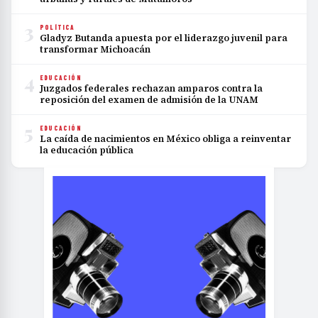
3
POLÍTICA
Gladyz Butanda apuesta por el liderazgo juvenil para
transformar Michoacán
4
EDUCACIÓN
Juzgados federales rechazan amparos contra la
reposición del examen de admisión de la UNAM
5
EDUCACIÓN
La caída de nacimientos en México obliga a reinventar
la educación pública