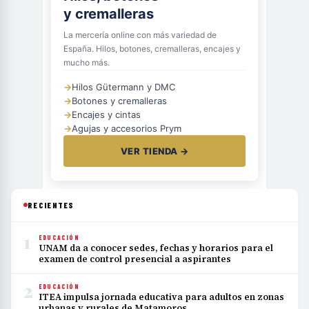
y cremalleras
La mercería online con más variedad de
España. Hilos, botones, cremalleras, encajes y
mucho más.
→
Hilos Gütermann y DMC
→
Botones y cremalleras
→
Encajes y cintas
→
Agujas y accesorios Prym
VER TIENDA →
RECIENTES
1
EDUCACIÓN
UNAM da a conocer sedes, fechas y horarios para el
examen de control presencial a aspirantes
2
EDUCACIÓN
ITEA impulsa jornada educativa para adultos en zonas
urbanas y rurales de Matamoros