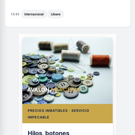
Internacional
Líbano
TAGS
AVALON
MERCERÍA
avalonmerceria.es
PRECIOS IMBATIBLES · SERVICIO
IMPECABLE
Hilos, botones