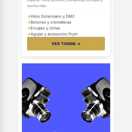
mucho más.
→
Hilos Gütermann y DMC
→
Botones y cremalleras
→
Encajes y cintas
→
Agujas y accesorios Prym
VER TIENDA →