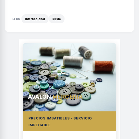
Internacional
Rusia
TAGS
AVALON
MERCERÍA
avalonmerceria.es
PRECIOS IMBATIBLES · SERVICIO
IMPECABLE