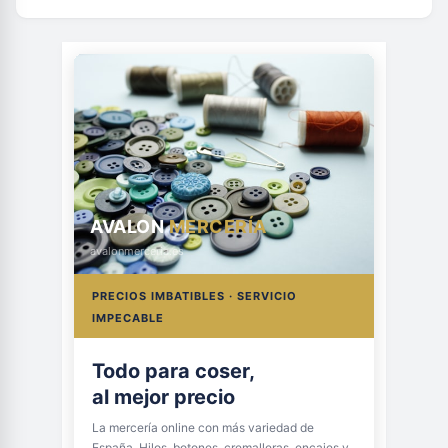
AVALON
MERCERÍA
avalonmerceria.es
PRECIOS IMBATIBLES · SERVICIO
IMPECABLE
Todo para coser,
al mejor precio
La mercería online con más variedad de
España. Hilos, botones, cremalleras, encajes y