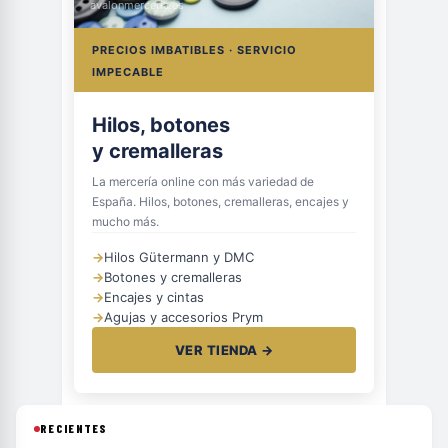
avalonmerceria.es
PRECIOS IMBATIBLES · SERVICIO
IMPECABLE
Hilos, botones
y cremalleras
La mercería online con más variedad de
España. Hilos, botones, cremalleras, encajes y
mucho más.
→
Hilos Gütermann y DMC
→
Botones y cremalleras
→
Encajes y cintas
→
Agujas y accesorios Prym
VER TIENDA →
RECIENTES