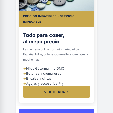
avalonmerceria.es
PRECIOS IMBATIBLES · SERVICIO
IMPECABLE
Todo para coser,
al mejor precio
La mercería online con más variedad de
España. Hilos, botones, cremalleras, encajes y
mucho más.
→
Hilos Gütermann y DMC
→
Botones y cremalleras
→
Encajes y cintas
→
Agujas y accesorios Prym
VER TIENDA →