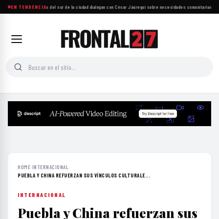
Más de mil personas del sur de la ciudad dialogan con César Jáuregui sobre necesidades comunitarias
EN TENDENCIA
·
UNAM
HOME
›
INTERNACIONAL
›
PUEBLA Y CHINA REFUERZAN SUS VÍNCULOS CULTURALE...
INTERNACIONAL
Puebla y China refuerzan sus