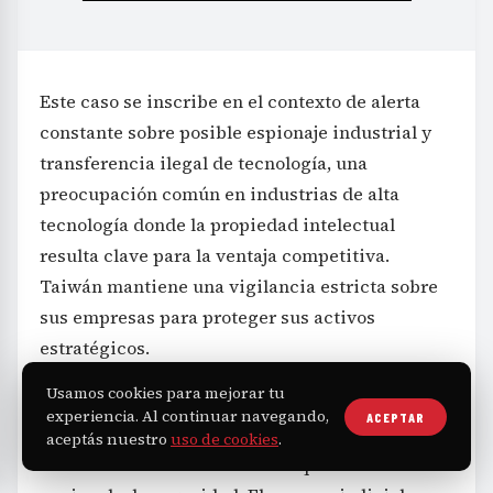
Este caso se inscribe en el contexto de alerta
constante sobre posible espionaje industrial y
transferencia ilegal de tecnología, una
preocupación común en industrias de alta
tecnología donde la propiedad intelectual
resulta clave para la ventaja competitiva.
Taiwán mantiene una vigilancia estricta sobre
sus empresas para proteger sus activos
estratégicos.
Usamos cookies para mejorar tu
Las autoridades reafirmaron su compromiso
experiencia. Al continuar navegando,
ACEPTAR
para aplicar la ley con rigor, especialmente en
aceptás nuestro
uso de cookies
.
sectores considerados críticos para la economía