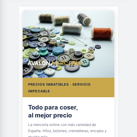
AVALON
MERCERÍA
avalonmerceria.es
PRECIOS IMBATIBLES · SERVICIO
IMPECABLE
Todo para coser,
al mejor precio
La mercería online con más variedad de
España. Hilos, botones, cremalleras, encajes y
mucho más.