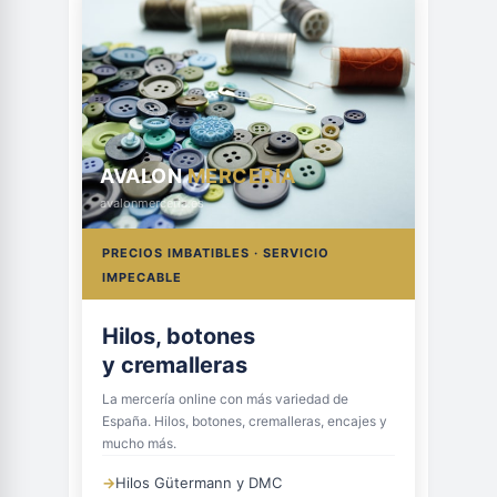
AVALON
MERCERÍA
avalonmerceria.es
PRECIOS IMBATIBLES · SERVICIO
IMPECABLE
Hilos, botones
y cremalleras
La mercería online con más variedad de
España. Hilos, botones, cremalleras, encajes y
mucho más.
→
Hilos Gütermann y DMC