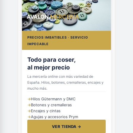
AVALON
MERCERÍA
avalonmerceria.es
PRECIOS IMBATIBLES · SERVICIO
IMPECABLE
Todo para coser,
al mejor precio
La mercería online con más variedad de
España. Hilos, botones, cremalleras, encajes y
mucho más.
→
Hilos Gütermann y DMC
→
Botones y cremalleras
→
Encajes y cintas
→
Agujas y accesorios Prym
VER TIENDA →