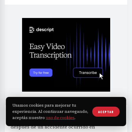
Usamos cookies para mejorar tu
experiencia. Al continuar navegando,
ACEPTAR
aceptás nuestro
uso de cookies
.
La filtración de estas actividades se intensificó
después de un accidente ocurrido en