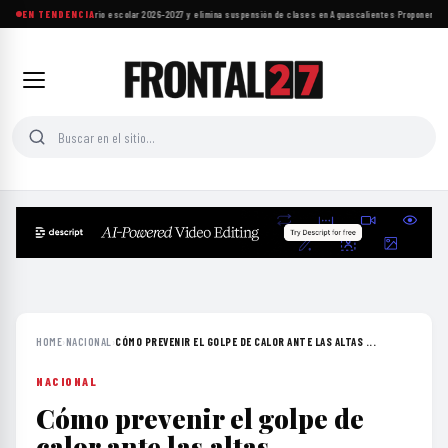
SEP ajusta calendario escolar 2026-2027 y elimina suspensión de clases en Aguascalientes
EN TENDENCIA
·
Proponen refo
HOME
›
NACIONAL
›
CÓMO PREVENIR EL GOLPE DE CALOR ANTE LAS ALTAS ...
NACIONAL
Cómo prevenir el golpe de
calor ante las altas