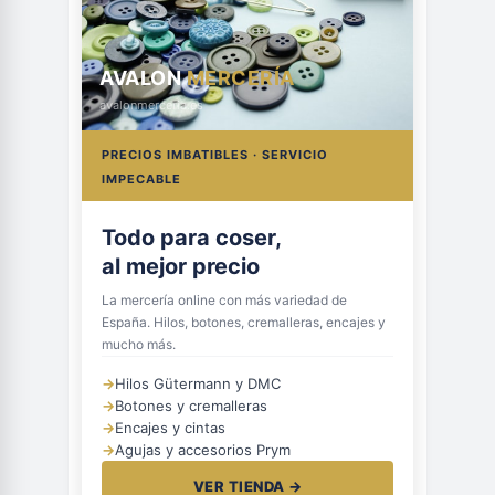
AVALON
MERCERÍA
avalonmerceria.es
PRECIOS IMBATIBLES · SERVICIO
IMPECABLE
Todo para coser,
al mejor precio
La mercería online con más variedad de
España. Hilos, botones, cremalleras, encajes y
mucho más.
→
Hilos Gütermann y DMC
→
Botones y cremalleras
→
Encajes y cintas
→
Agujas y accesorios Prym
VER TIENDA →