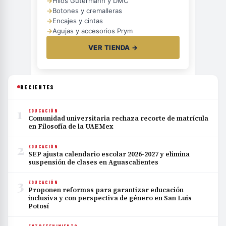
→
Hilos Gütermann y DMC
→
Botones y cremalleras
→
Encajes y cintas
→
Agujas y accesorios Prym
VER TIENDA →
RECIENTES
1
EDUCACIÓN
Comunidad universitaria rechaza recorte de matrícula
en Filosofía de la UAEMex
2
EDUCACIÓN
SEP ajusta calendario escolar 2026-2027 y elimina
suspensión de clases en Aguascalientes
3
EDUCACIÓN
Proponen reformas para garantizar educación
inclusiva y con perspectiva de género en San Luis
Potosí