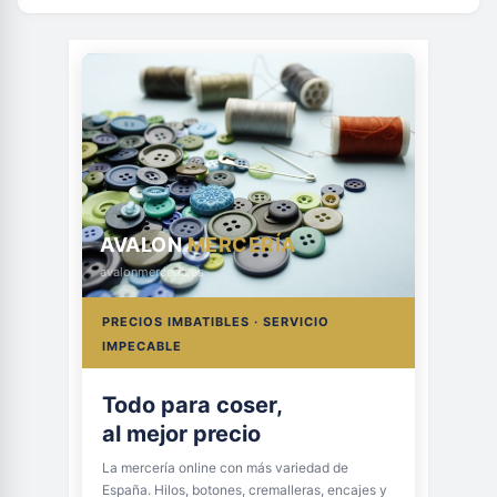
AVALON
MERCERÍA
avalonmerceria.es
PRECIOS IMBATIBLES · SERVICIO
IMPECABLE
Todo para coser,
al mejor precio
La mercería online con más variedad de
España. Hilos, botones, cremalleras, encajes y