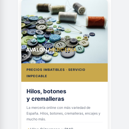
AVALON
MERCERÍA
avalonmerceria.es
PRECIOS IMBATIBLES · SERVICIO
IMPECABLE
Hilos, botones
y cremalleras
La mercería online con más variedad de
España. Hilos, botones, cremalleras, encajes y
mucho más.