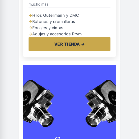
mucho más.
→
Hilos Gütermann y DMC
→
Botones y cremalleras
→
Encajes y cintas
→
Agujas y accesorios Prym
VER TIENDA →