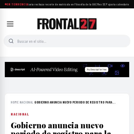
Comunidad universitaria rechaza recorte de matrícula en Filosofía de la UAEMex
EN TENDENCIA
·
SEP ajusta calendario esco
HOME
›
NACIONAL
›
GOBIERNO ANUNCIA NUEVO PERIODO DE REGISTRO PARA...
NACIONAL
Gobierno anuncia nuevo
periodo de registro para la