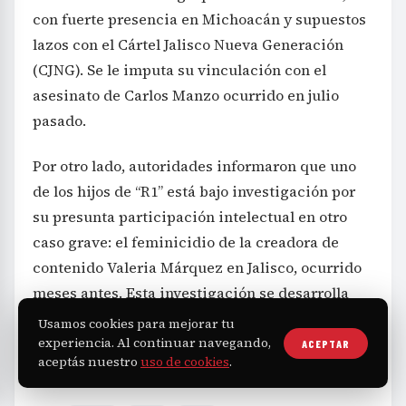
con fuerte presencia en Michoacán y supuestos
lazos con el Cártel Jalisco Nueva Generación
(CJNG). Se le imputa su vinculación con el
asesinato de Carlos Manzo ocurrido en julio
pasado.
Por otro lado, autoridades informaron que uno
de los hijos de “R1” está bajo investigación por
su presunta participación intelectual en otro
caso grave: el feminicidio de la creadora de
contenido Valeria Márquez en Jalisco, ocurrido
meses antes. Esta investigación se desarrolla
por separado y no está relacionada con el
Usamos cookies para mejorar tu
proceso por el homicidio del alcalde.
experiencia. Al continuar navegando,
ACEPTAR
aceptás nuestro
uso de cookies
.