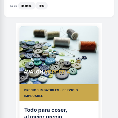
Nacional
EEUU
TAGS
AVALON
MERCERÍA
avalonmerceria.es
PRECIOS IMBATIBLES · SERVICIO
IMPECABLE
Todo para coser,
al mejor precio