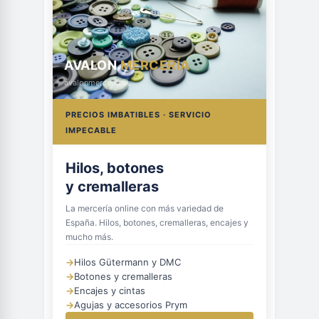
AVALON
MERCERÍA
avalonmerceria.es
PRECIOS IMBATIBLES · SERVICIO
IMPECABLE
Hilos, botones
y cremalleras
La mercería online con más variedad de
España. Hilos, botones, cremalleras, encajes y
mucho más.
→
Hilos Gütermann y DMC
→
Botones y cremalleras
→
Encajes y cintas
→
Agujas y accesorios Prym