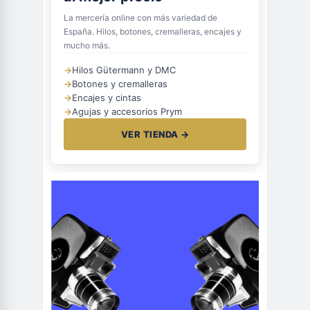
La mercería online con más variedad de
España. Hilos, botones, cremalleras, encajes y
mucho más.
→
Hilos Gütermann y DMC
→
Botones y cremalleras
→
Encajes y cintas
→
Agujas y accesorios Prym
VER TIENDA →