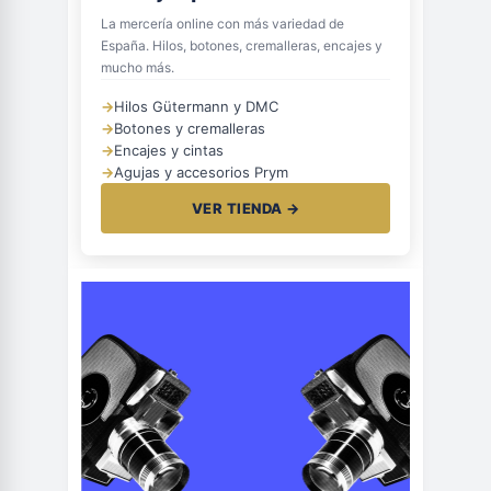
La mercería online con más variedad de
España. Hilos, botones, cremalleras, encajes y
mucho más.
→
Hilos Gütermann y DMC
→
Botones y cremalleras
→
Encajes y cintas
→
Agujas y accesorios Prym
VER TIENDA →