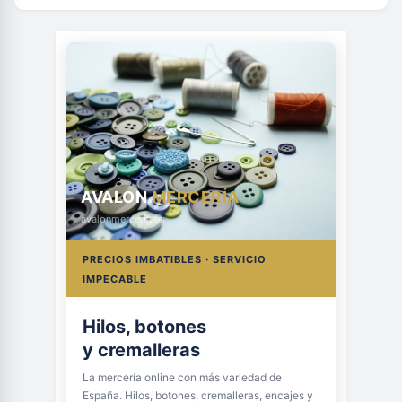
AVALON
MERCERÍA
avalonmerceria.es
PRECIOS IMBATIBLES · SERVICIO
IMPECABLE
Hilos, botones
y cremalleras
La mercería online con más variedad de
España. Hilos, botones, cremalleras, encajes y