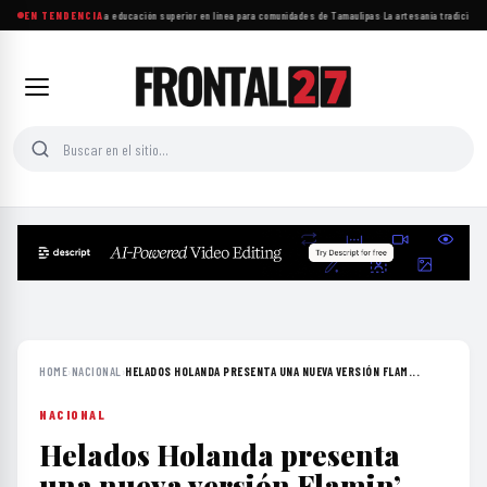
UAT amplía acceso a educación superior en línea para comunidades de Tamaulipas
EN TENDENCIA
·
La artesanía tradicional 
HOME
›
NACIONAL
›
HELADOS HOLANDA PRESENTA UNA NUEVA VERSIÓN FLAM...
NACIONAL
Helados Holanda presenta
una nueva versión Flamin’