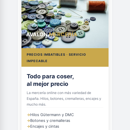
AVALON
MERCERÍA
avalonmerceria.es
PRECIOS IMBATIBLES · SERVICIO
IMPECABLE
Todo para coser,
al mejor precio
La mercería online con más variedad de
España. Hilos, botones, cremalleras, encajes y
mucho más.
→
Hilos Gütermann y DMC
→
Botones y cremalleras
→
Encajes y cintas