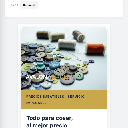
Nacional
TAGS
AVALON
MERCERÍA
avalonmerceria.es
PRECIOS IMBATIBLES · SERVICIO
IMPECABLE
Todo para coser,
al mejor precio