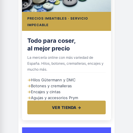
avalonmerceria.es
PRECIOS IMBATIBLES · SERVICIO
IMPECABLE
Todo para coser,
al mejor precio
La mercería online con más variedad de
España. Hilos, botones, cremalleras, encajes y
mucho más.
→
Hilos Gütermann y DMC
→
Botones y cremalleras
→
Encajes y cintas
→
Agujas y accesorios Prym
VER TIENDA →