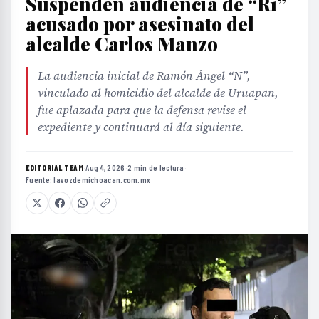
Suspenden audiencia de “R1”
acusado por asesinato del
alcalde Carlos Manzo
La audiencia inicial de Ramón Ángel “N”,
vinculado al homicidio del alcalde de Uruapan,
fue aplazada para que la defensa revise el
expediente y continuará al día siguiente.
EDITORIAL TEAM
·
Aug 4, 2026
·
2 min de lectura
·
Fuente:
lavozdemichoacan.com.mx