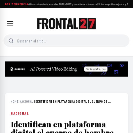
Aguascalientes modifica calendario escolar 2026-2027 y mantiene clases el 5 de mayo
EN TENDENCIA
·
Guanajuato y Zacate
HOME
›
NACIONAL
›
IDENTIFICAN EN PLATAFORMA DIGITAL EL CUERPO DE ...
NACIONAL
Identifican en plataforma
digital el cuerpo de hombre