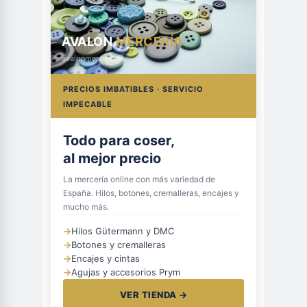
AVALON
MERCERÍA
avalonmerceria.es
PRECIOS IMBATIBLES · SERVICIO
IMPECABLE
Todo para coser,
al mejor precio
La mercería online con más variedad de
España. Hilos, botones, cremalleras, encajes y
mucho más.
→
Hilos Gütermann y DMC
→
Botones y cremalleras
→
Encajes y cintas
→
Agujas y accesorios Prym
VER TIENDA →