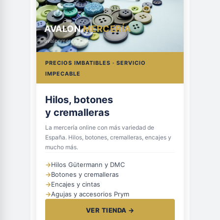
AVALON
MERCERÍA
avalonmerceria.es
PRECIOS IMBATIBLES · SERVICIO
IMPECABLE
Hilos, botones
y cremalleras
La mercería online con más variedad de
España. Hilos, botones, cremalleras, encajes y
mucho más.
→
Hilos Gütermann y DMC
→
Botones y cremalleras
→
Encajes y cintas
→
Agujas y accesorios Prym
VER TIENDA →