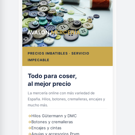
AVALON
MERCERÍA
avalonmerceria.es
PRECIOS IMBATIBLES · SERVICIO
IMPECABLE
Todo para coser,
al mejor precio
La mercería online con más variedad de
España. Hilos, botones, cremalleras, encajes y
mucho más.
→
Hilos Gütermann y DMC
→
Botones y cremalleras
→
Encajes y cintas
→
Agujas y accesorios Prym