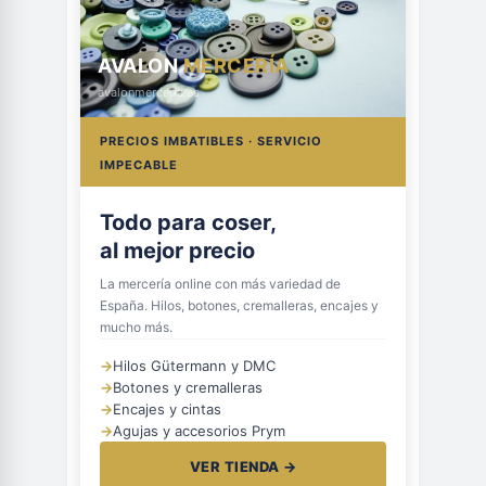
AVALON
MERCERÍA
avalonmerceria.es
PRECIOS IMBATIBLES · SERVICIO
IMPECABLE
Todo para coser,
al mejor precio
La mercería online con más variedad de
España. Hilos, botones, cremalleras, encajes y
mucho más.
→
Hilos Gütermann y DMC
→
Botones y cremalleras
→
Encajes y cintas
→
Agujas y accesorios Prym
VER TIENDA →