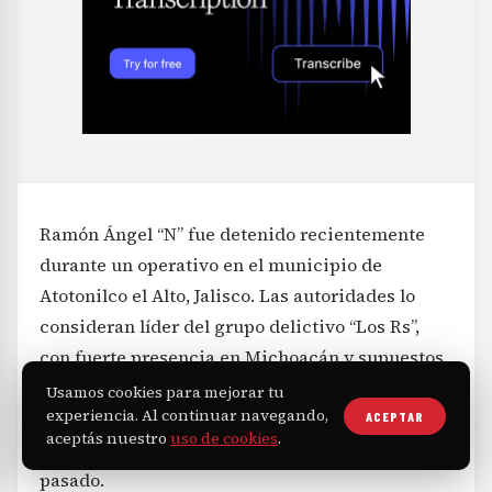
Ramón Ángel “N” fue detenido recientemente
durante un operativo en el municipio de
Atotonilco el Alto, Jalisco. Las autoridades lo
consideran líder del grupo delictivo “Los Rs”,
con fuerte presencia en Michoacán y supuestos
lazos con el Cártel Jalisco Nueva Generación
Usamos cookies para mejorar tu
experiencia. Al continuar navegando,
(CJNG). Se le imputa su vinculación con el
ACEPTAR
aceptás nuestro
uso de cookies
.
asesinato de Carlos Manzo ocurrido en julio
pasado.