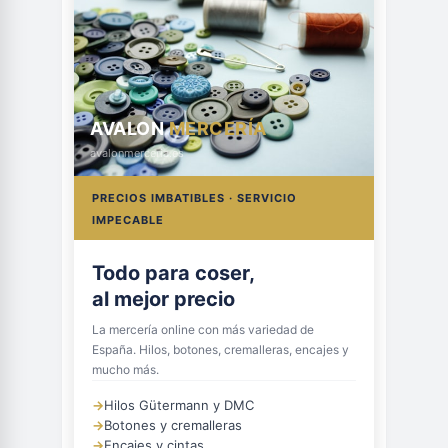
AVALON
MERCERÍA
avalonmerceria.es
PRECIOS IMBATIBLES · SERVICIO
IMPECABLE
Todo para coser,
al mejor precio
La mercería online con más variedad de
España. Hilos, botones, cremalleras, encajes y
mucho más.
→
Hilos Gütermann y DMC
→
Botones y cremalleras
→
Encajes y cintas