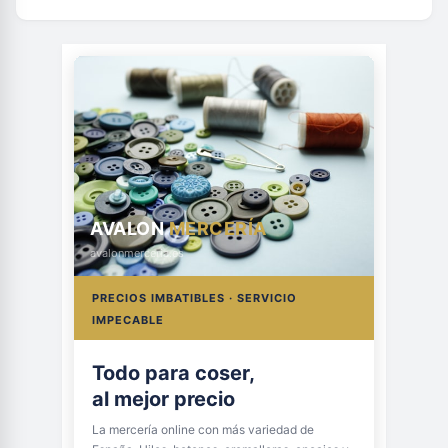
AVALON
MERCERÍA
avalonmerceria.es
PRECIOS IMBATIBLES · SERVICIO
IMPECABLE
Todo para coser,
al mejor precio
La mercería online con más variedad de