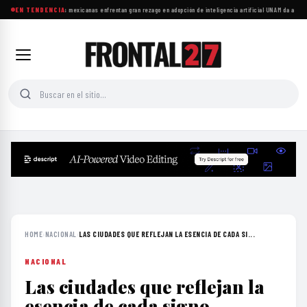
Las microempresas mexicanas enfrentan gran rezago en adopción de inteligencia artificial
EN TENDENCIA
·
UNAM da a conoc
HOME
›
NACIONAL
›
LAS CIUDADES QUE REFLEJAN LA ESENCIA DE CADA SI...
NACIONAL
Las ciudades que reflejan la
esencia de cada signo