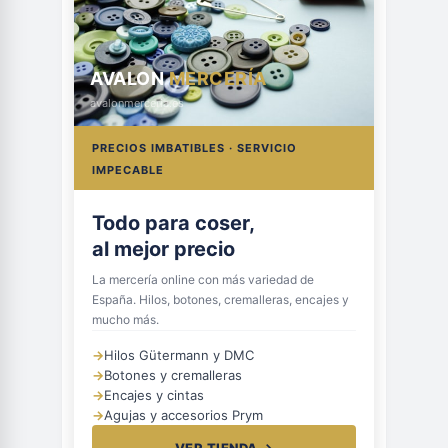
AVALON
MERCERÍA
avalonmerceria.es
PRECIOS IMBATIBLES · SERVICIO
IMPECABLE
Todo para coser,
al mejor precio
La mercería online con más variedad de
España. Hilos, botones, cremalleras, encajes y
mucho más.
→
Hilos Gütermann y DMC
→
Botones y cremalleras
→
Encajes y cintas
→
Agujas y accesorios Prym