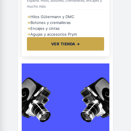
España. Hilos, botones, cremalleras, encajes y
mucho más.
→
Hilos Gütermann y DMC
→
Botones y cremalleras
→
Encajes y cintas
→
Agujas y accesorios Prym
VER TIENDA →