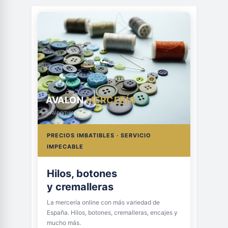
AVALON
MERCERÍA
avalonmerceria.es
PRECIOS IMBATIBLES · SERVICIO
IMPECABLE
Hilos, botones
y cremalleras
La mercería online con más variedad de
España. Hilos, botones, cremalleras, encajes y
mucho más.