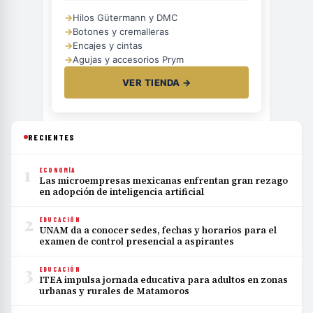
→
Hilos Gütermann y DMC
→
Botones y cremalleras
→
Encajes y cintas
→
Agujas y accesorios Prym
VER TIENDA →
RECIENTES
1
ECONOMÍA
Las microempresas mexicanas enfrentan gran rezago
en adopción de inteligencia artificial
2
EDUCACIÓN
UNAM da a conocer sedes, fechas y horarios para el
examen de control presencial a aspirantes
3
EDUCACIÓN
ITEA impulsa jornada educativa para adultos en zonas
urbanas y rurales de Matamoros