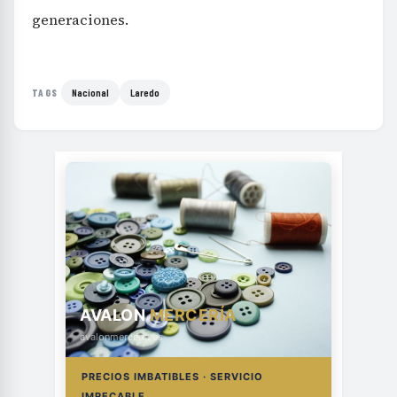
generaciones.
Nacional
Laredo
TAGS
AVALON
MERCERÍA
avalonmerceria.es
PRECIOS IMBATIBLES · SERVICIO
IMPECABLE