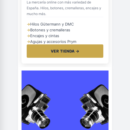
La mercería online con más variedad de
España. Hilos, botones, cremalleras, encajes y
mucho más.
→
Hilos Gütermann y DMC
→
Botones y cremalleras
→
Encajes y cintas
→
Agujas y accesorios Prym
VER TIENDA →