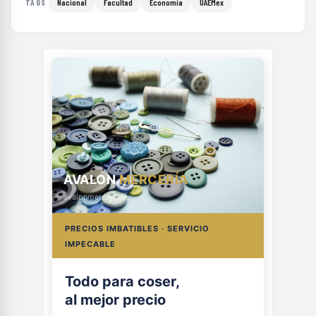
Nacional
Facultad
Economía
UAEMex
TAGS
AVALON
MERCERÍA
avalonmerceria.es
PRECIOS IMBATIBLES · SERVICIO
IMPECABLE
Todo para coser,
al mejor precio