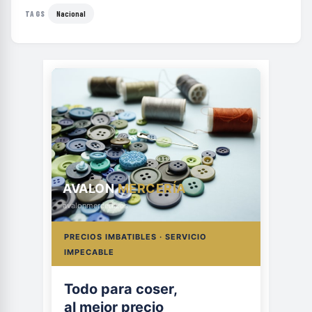
Nacional
TAGS
AVALON
MERCERÍA
avalonmerceria.es
PRECIOS IMBATIBLES · SERVICIO
IMPECABLE
Todo para coser,
al mejor precio