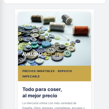
AVALON
MERCERÍA
avalonmerceria.es
PRECIOS IMBATIBLES · SERVICIO
IMPECABLE
Todo para coser,
al mejor precio
La mercería online con más variedad de
España. Hilos, botones, cremalleras, encajes y