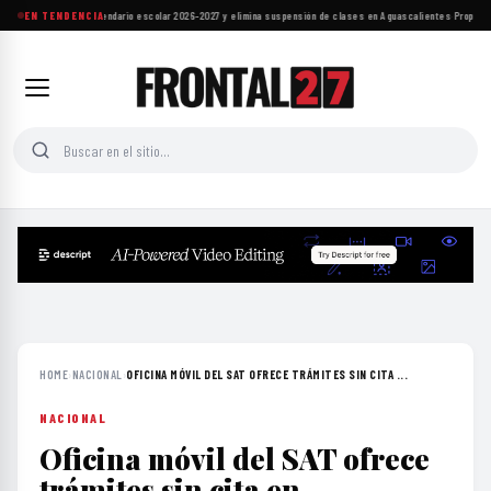
EN TENDENCIA
SEP ajusta calendario escolar 2026-2027 y elimina suspensión de clases en Aguascalientes
·
Proponen 
HOME
›
NACIONAL
›
OFICINA MÓVIL DEL SAT OFRECE TRÁMITES SIN CITA ...
NACIONAL
Oficina móvil del SAT ofrece
trámites sin cita en