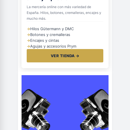
La mercería online con más variedad de
España. Hilos, botones, cremalleras, encajes y
mucho más.
→
Hilos Gütermann y DMC
→
Botones y cremalleras
→
Encajes y cintas
→
Agujas y accesorios Prym
VER TIENDA →