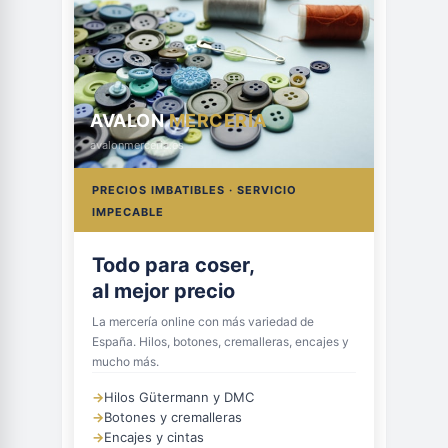
AVALON
MERCERÍA
avalonmerceria.es
PRECIOS IMBATIBLES · SERVICIO
IMPECABLE
Todo para coser,
al mejor precio
La mercería online con más variedad de
España. Hilos, botones, cremalleras, encajes y
mucho más.
→
Hilos Gütermann y DMC
→
Botones y cremalleras
→
Encajes y cintas