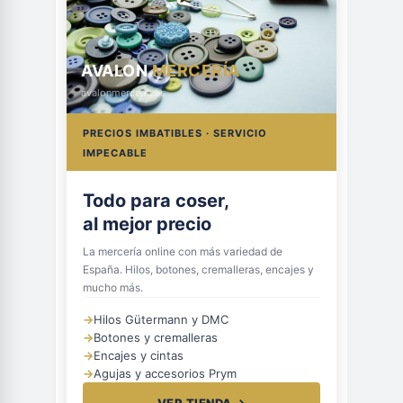
AVALON
MERCERÍA
avalonmerceria.es
PRECIOS IMBATIBLES · SERVICIO
IMPECABLE
Todo para coser,
al mejor precio
La mercería online con más variedad de
España. Hilos, botones, cremalleras, encajes y
mucho más.
→
Hilos Gütermann y DMC
→
Botones y cremalleras
→
Encajes y cintas
→
Agujas y accesorios Prym
VER TIENDA →