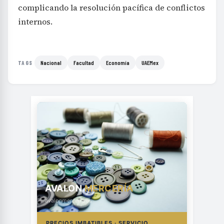
complicando la resolución pacífica de conflictos
internos.
Nacional
Facultad
Economía
UAEMex
TAGS
AVALON
MERCERÍA
avalonmerceria.es
PRECIOS IMBATIBLES · SERVICIO