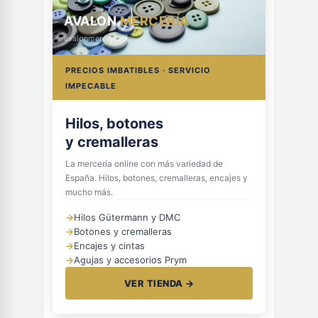
AVALON
MERCERÍA
avalonmerceria.es
PRECIOS IMBATIBLES · SERVICIO
IMPECABLE
Hilos, botones
y cremalleras
La mercería online con más variedad de
España. Hilos, botones, cremalleras, encajes y
mucho más.
→
Hilos Gütermann y DMC
→
Botones y cremalleras
→
Encajes y cintas
→
Agujas y accesorios Prym
VER TIENDA →