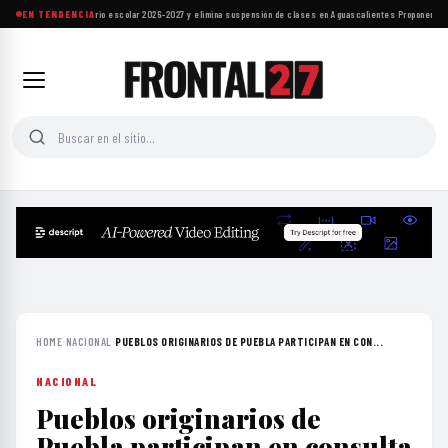
SEP ajusta calendario escolar 2026-2027 y elimina suspensión de clases en Aguascalientes
EN TENDENCIA
·
Proponen refo
HOME
›
NACIONAL
›
PUEBLOS ORIGINARIOS DE PUEBLA PARTICIPAN EN CON...
NACIONAL
Pueblos originarios de
Puebla participan en consulta