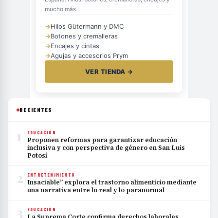
mucho más.
→
Hilos Gütermann y DMC
→
Botones y cremalleras
→
Encajes y cintas
→
Agujas y accesorios Prym
VER TIENDA →
RECIENTES
1
EDUCACIÓN
Proponen reformas para garantizar educación
inclusiva y con perspectiva de género en San Luis
Potosí
2
ENTRETENIMIENTO
Insaciable” explora el trastorno alimenticio mediante
una narrativa entre lo real y lo paranormal
3
EDUCACIÓN
La Suprema Corte confirma derechos laborales