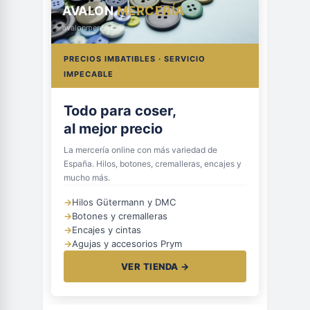
AVALON
MERCERÍA
avalonmerceria.es
PRECIOS IMBATIBLES · SERVICIO
IMPECABLE
Todo para coser,
al mejor precio
La mercería online con más variedad de
España. Hilos, botones, cremalleras, encajes y
mucho más.
→
Hilos Gütermann y DMC
→
Botones y cremalleras
→
Encajes y cintas
→
Agujas y accesorios Prym
VER TIENDA →