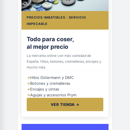
avalonmerceria.es
PRECIOS IMBATIBLES · SERVICIO
IMPECABLE
Todo para coser,
al mejor precio
La mercería online con más variedad de
España. Hilos, botones, cremalleras, encajes y
mucho más.
→
Hilos Gütermann y DMC
→
Botones y cremalleras
→
Encajes y cintas
→
Agujas y accesorios Prym
VER TIENDA →