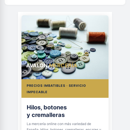
AVALON
MERCERÍA
avalonmerceria.es
PRECIOS IMBATIBLES · SERVICIO
IMPECABLE
Hilos, botones
y cremalleras
La mercería online con más variedad de
España. Hilos, botones, cremalleras, encajes y