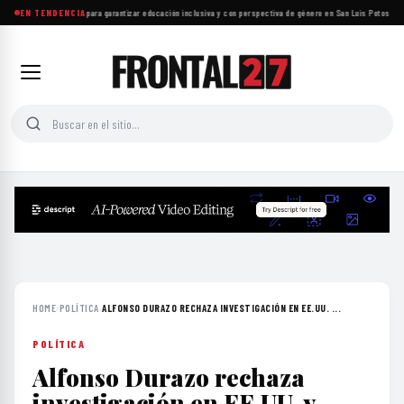
Proponen reformas para garantizar educación inclusiva y con perspectiva de género en San Luis Potosí
EN TENDENCIA
·
Insa
HOME
›
POLÍTICA
›
ALFONSO DURAZO RECHAZA INVESTIGACIÓN EN EE.UU. ...
POLÍTICA
Alfonso Durazo rechaza
investigación en EE.UU. y