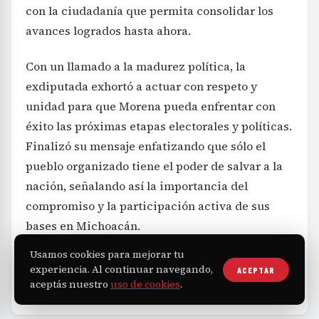
con la ciudadanía que permita consolidar los
avances logrados hasta ahora.
Con un llamado a la madurez política, la
exdiputada exhortó a actuar con respeto y
unidad para que Morena pueda enfrentar con
éxito las próximas etapas electorales y políticas.
Finalizó su mensaje enfatizando que sólo el
pueblo organizado tiene el poder de salvar a la
nación, señalando así la importancia del
compromiso y la participación activa de sus
bases en Michoacán.
Usamos cookies para mejorar tu
experiencia. Al continuar navegando,
ACEPTAR
aceptás nuestro
uso de cookies
.
Política
Alanís
Morena
Michoacán
TAGS